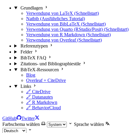
Grundlagen
Verwendung von LaTeX (Schnellstart)
Natbib (Ausführliches Tutorial)
Verwendung von BibLaTeX (Schnellstart)
Verwendung von Quarto (RStudio/Posit) (Schnellstart)
Verwendung von R Markdown (Schnellstart)
Verwendung von Overleaf (Schnellstart)
Referenztypen
Felder
BibTeX FAQ
Zitations- und Bibliographiestile
BibTeX-Ressourcen
Blog
Overleaf + CiteDrive
Links
🔗 CiteDrive
🔗 Datanautes
🔗 R Markdown
🔗 BehaviorCloud
GitHub
Twitter
Farbschema wählen
Sprache wählen