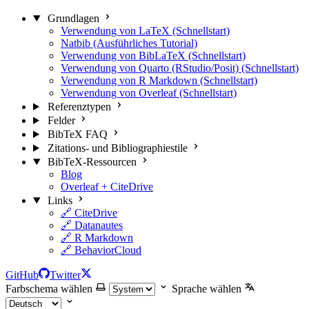
Grundlagen
Verwendung von LaTeX (Schnellstart)
Natbib (Ausführliches Tutorial)
Verwendung von BibLaTeX (Schnellstart)
Verwendung von Quarto (RStudio/Posit) (Schnellstart)
Verwendung von R Markdown (Schnellstart)
Verwendung von Overleaf (Schnellstart)
Referenztypen
Felder
BibTeX FAQ
Zitations- und Bibliographiestile
BibTeX-Ressourcen
Blog
Overleaf + CiteDrive
Links
🔗 CiteDrive
🔗 Datanautes
🔗 R Markdown
🔗 BehaviorCloud
GitHub
Twitter
Farbschema wählen
Sprache wählen