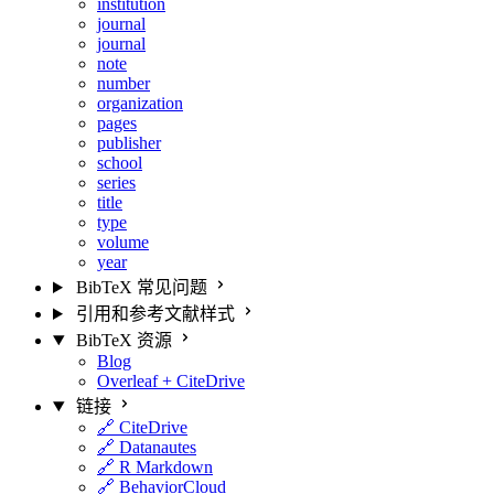
institution
journal
journal
note
number
organization
pages
publisher
school
series
title
type
volume
year
BibTeX 常见问题
引用和参考文献样式
BibTeX 资源
Blog
Overleaf + CiteDrive
链接
🔗 CiteDrive
🔗 Datanautes
🔗 R Markdown
🔗 BehaviorCloud