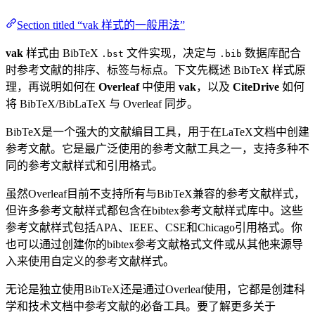
Section titled “vak 样式的一般用法”
vak
样式由 BibTeX
文件实现，决定与
数据库配合
.bst
.bib
时参考文献的排序、标签与标点。下文先概述 BibTeX 样式原
理，再说明如何在
Overleaf
中使用
vak
，以及
CiteDrive
如何
将 BibTeX/BibLaTeX 与 Overleaf 同步。
BibTeX是一个强大的文献编目工具，用于在LaTeX文档中创建
参考文献。它是最广泛使用的参考文献工具之一，支持多种不
同的参考文献样式和引用格式。
虽然Overleaf目前不支持所有与BibTeX兼容的参考文献样式，
但许多参考文献样式都包含在bibtex参考文献样式库中。这些
参考文献样式包括APA、IEEE、CSE和Chicago引用格式。你
也可以通过创建你的bibtex参考文献格式文件或从其他来源导
入来使用自定义的参考文献样式。
无论是独立使用BibTeX还是通过Overleaf使用，它都是创建科
学和技术文档中参考文献的必备工具。要了解更多关于