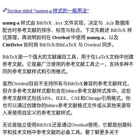
Section titled “usmeg-a 样式的一般用法”
usmeg-a
样式由 BibTeX
文件实现，决定与
数据库
.bst
.bib
配合时参考文献的排序、标签与标点。下文先概述 BibTeX 样
式原理，再说明如何在
Overleaf
中使用
usmeg-a
，以及
CiteDrive
如何将 BibTeX/BibLaTeX 与 Overleaf 同步。
BibTeX是一个强大的文献编目工具，用于在LaTeX文档中创建
参考文献。它是最广泛使用的参考文献工具之一，支持多种不
同的参考文献样式和引用格式。
虽然Overleaf目前不支持所有与BibTeX兼容的参考文献样式，
但许多参考文献样式都包含在bibtex参考文献样式库中。这些
参考文献样式包括APA、IEEE、CSE和Chicago引用格式。你
也可以通过创建你的bibtex参考文献格式文件或从其他来源导
入来使用自定义的参考文献样式。
无论是独立使用BibTeX还是通过Overleaf使用，它都是创建科
学和技术文档中参考文献的必备工具。要了解更多关于