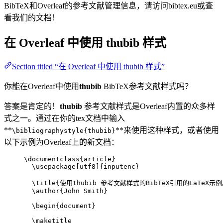
BibTeX和Overleaf的参考文献管理信息，请访问bibtex.eu或查
看我们的文档！
在 Overleaf 中使用
thubib
样式
Section titled “在 Overleaf 中使用 thubib 样式”
你能在Overleaf中使用
thubib
BibTeX参考文献样式吗？
答案是肯定的！
thubib
参考文献样式是Overleaf内置的众多样
式之一。通过在你的tex文档中输入
**
**来使用这种样式，或者使用
\bibliographystyle{thubib}
以下示例为Overleaf上的新文档：
\documentclass
{
article
}
\usepackage
[
utf8
]{
inputenc
}
\title
{使用thubib 参考文献样式的BibTeX引用的LaTeX示例
\author
{John Smith}
\begin
{
document
}
\maketitle