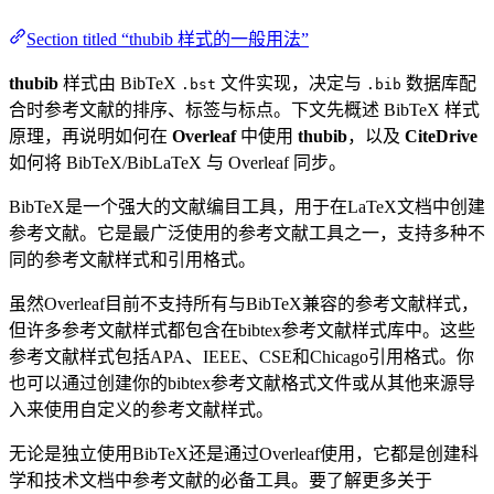
Section titled “thubib 样式的一般用法”
thubib
样式由 BibTeX
文件实现，决定与
数据库配
.bst
.bib
合时参考文献的排序、标签与标点。下文先概述 BibTeX 样式
原理，再说明如何在
Overleaf
中使用
thubib
，以及
CiteDrive
如何将 BibTeX/BibLaTeX 与 Overleaf 同步。
BibTeX是一个强大的文献编目工具，用于在LaTeX文档中创建
参考文献。它是最广泛使用的参考文献工具之一，支持多种不
同的参考文献样式和引用格式。
虽然Overleaf目前不支持所有与BibTeX兼容的参考文献样式，
但许多参考文献样式都包含在bibtex参考文献样式库中。这些
参考文献样式包括APA、IEEE、CSE和Chicago引用格式。你
也可以通过创建你的bibtex参考文献格式文件或从其他来源导
入来使用自定义的参考文献样式。
无论是独立使用BibTeX还是通过Overleaf使用，它都是创建科
学和技术文档中参考文献的必备工具。要了解更多关于