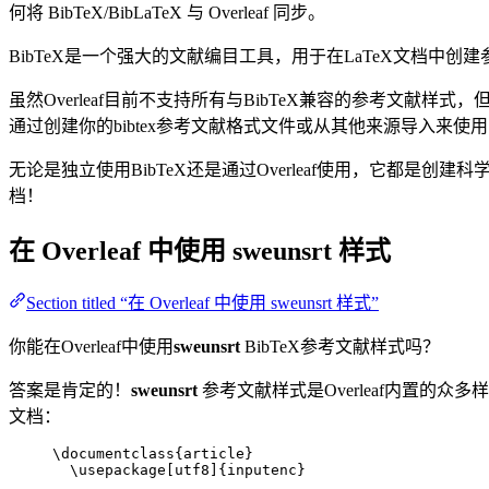
何将 BibTeX/BibLaTeX 与 Overleaf 同步。
BibTeX是一个强大的文献编目工具，用于在LaTeX文档
虽然Overleaf目前不支持所有与BibTeX兼容的参考文献样式
通过创建你的bibtex参考文献格式文件或从其他来源导入来使
无论是独立使用BibTeX还是通过Overleaf使用，它都是创建科
档！
在 Overleaf 中使用
sweunsrt
样式
Section titled “在 Overleaf 中使用 sweunsrt 样式”
你能在Overleaf中使用
sweunsrt
BibTeX参考文献样式吗？
答案是肯定的！
sweunsrt
参考文献样式是Overleaf内置的众多
文档：
\documentclass
{
article
}
\usepackage
[
utf8
]{
inputenc
}