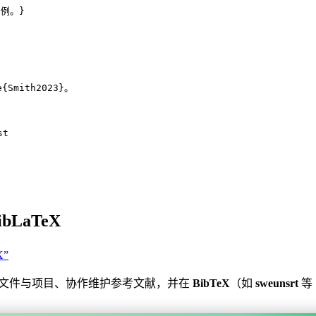
示例。}
e
{
Smith2023
}。
st
ibLaTeX
X”
文件与项目、协作维护参考文献，并在
BibTeX
（如
sweunsrt
等