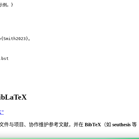
X示例。}
e
{
Smith2023
}。
.bst
ibLaTeX
X”
文件与项目、协作维护参考文献，并在
BibTeX
（如
seuthesis
等