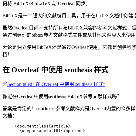
何将 BibTeX/BibLaTeX 与 Overleaf 同步。
BibTeX是一个强大的文献编目工具，用于在LaTeX文档
虽然Overleaf目前不支持所有与BibTeX兼容的参考文献样式
通过创建你的bibtex参考文献格式文件或从其他来源导入来使
无论是独立使用BibTeX还是通过Overleaf使用，它都是创建科
档！
在 Overleaf 中使用
seuthesis
样式
Section titled “在 Overleaf 中使用 seuthesis 样式”
你能在Overleaf中使用
seuthesis
BibTeX参考文献样式吗？
答案是肯定的！
seuthesis
参考文献样式是Overleaf内置的众多
文档：
\documentclass
{
article
}
\usepackage
[
utf8
]{
inputenc
}