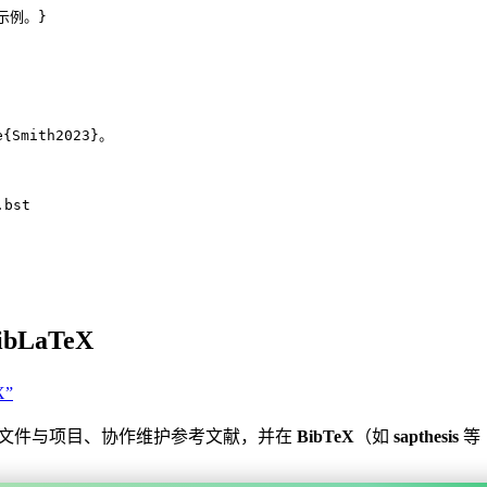
X示例。}
e
{
Smith2023
}。
.bst
ibLaTeX
X”
文件与项目、协作维护参考文献，并在
BibTeX
（如
sapthesis
等