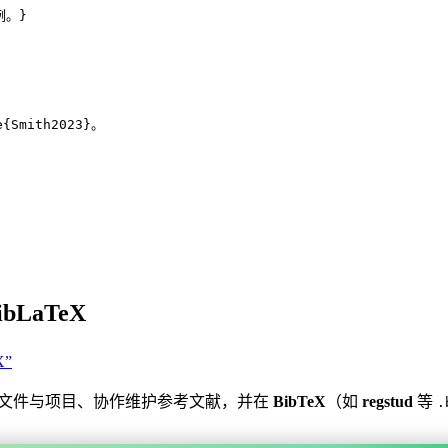
例。}
e
{
Smith2023
}。
ibLaTeX
X”
文件与项目、协作维护参考文献，并在
BibTeX
（如
regstud
等
.