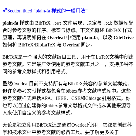
Section titled “plain-fa 样式的一般用法”
plain-fa
样式由 BibTeX
文件实现，决定与
数据库配
.bst
.bib
合时参考文献的排序、标签与标点。下文先概述 BibTeX 样式
原理，再说明如何在
Overleaf
中使用
plain-fa
，以及
CiteDrive
如何将 BibTeX/BibLaTeX 与 Overleaf 同步。
BibTeX是一个强大的文献编目工具，用于在LaTeX文档中创建
参考文献。它是最广泛使用的参考文献工具之一，支持多种不
同的参考文献样式和引用格式。
虽然Overleaf目前不支持所有与BibTeX兼容的参考文献样式，
但许多参考文献样式都包含在bibtex参考文献样式库中。这些
参考文献样式包括APA、IEEE、CSE和Chicago引用格式。你
也可以通过创建你的bibtex参考文献格式文件或从其他来源导
入来使用自定义的参考文献样式。
无论是独立使用BibTeX还是通过Overleaf使用，它都是创建科
学和技术文档中参考文献的必备工具。要了解更多关于