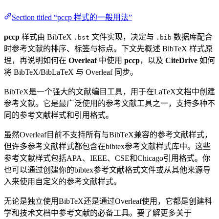
Section titled “pccp 样式的一般用法”
pccp
样式由 BibTeX
文件实现，决定与
数据库配合
.bst
.bib
时参考文献的排序、标签与标点。下文先概述 BibTeX 样式原
理，再说明如何在
Overleaf
中使用
pccp
，以及
CiteDrive
如何
将 BibTeX/BibLaTeX 与 Overleaf 同步。
BibTeX是一个强大的文献编目工具，用于在LaTeX文档中创建
参考文献。它是最广泛使用的参考文献工具之一，支持多种不
同的参考文献样式和引用格式。
虽然Overleaf目前不支持所有与BibTeX兼容的参考文献样式，
但许多参考文献样式都包含在bibtex参考文献样式库中。这些
参考文献样式包括APA、IEEE、CSE和Chicago引用格式。你
也可以通过创建你的bibtex参考文献格式文件或从其他来源导
入来使用自定义的参考文献样式。
无论是独立使用BibTeX还是通过Overleaf使用，它都是创建科
学和技术文档中参考文献的必备工具。要了解更多关于