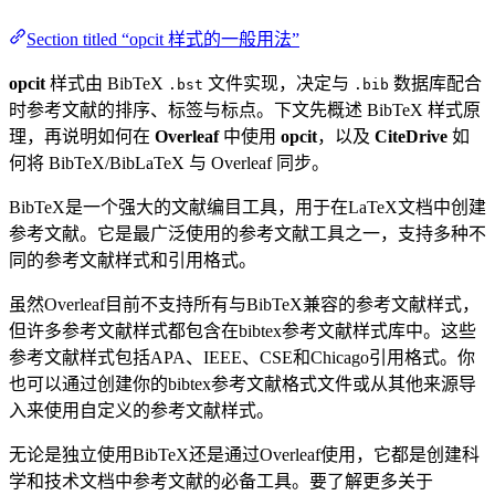
Section titled “opcit 样式的一般用法”
opcit
样式由 BibTeX
文件实现，决定与
数据库配合
.bst
.bib
时参考文献的排序、标签与标点。下文先概述 BibTeX 样式原
理，再说明如何在
Overleaf
中使用
opcit
，以及
CiteDrive
如
何将 BibTeX/BibLaTeX 与 Overleaf 同步。
BibTeX是一个强大的文献编目工具，用于在LaTeX文档中创建
参考文献。它是最广泛使用的参考文献工具之一，支持多种不
同的参考文献样式和引用格式。
虽然Overleaf目前不支持所有与BibTeX兼容的参考文献样式，
但许多参考文献样式都包含在bibtex参考文献样式库中。这些
参考文献样式包括APA、IEEE、CSE和Chicago引用格式。你
也可以通过创建你的bibtex参考文献格式文件或从其他来源导
入来使用自定义的参考文献样式。
无论是独立使用BibTeX还是通过Overleaf使用，它都是创建科
学和技术文档中参考文献的必备工具。要了解更多关于