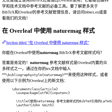
无论是独立使用BibTeX还是通过Overleaf使用，它都是创建科
学和技术文档中参考文献的必备工具。要了解更多关于
BibTeX和Overleaf的参考文献管理信息，请访问bibtex.eu或查
看我们的文档！
在 Overleaf 中使用
naturemag
样式
Section titled “在 Overleaf 中使用 naturemag 样式”
你能在Overleaf中使用
naturemag
BibTeX参考文献样式吗？
答案是肯定的！
naturemag
参考文献样式是Overleaf内置的众
多样式之一。通过在你的tex文档中输入
**
**来使用这种样式，或者
\bibliographystyle{naturemag}
使用以下示例为Overleaf上的新文档：
\documentclass
{
article
}
\usepackage
[
utf8
]{
inputenc
}
\title
{使用naturemag 参考文献样式的BibTeX引用的LaTe
\author
{John Smith}