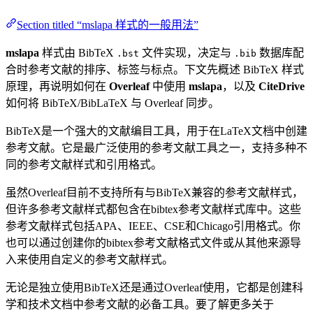
Section titled “mslapa 样式的一般用法”
mslapa
样式由 BibTeX
文件实现，决定与
数据库配
.bst
.bib
合时参考文献的排序、标签与标点。下文先概述 BibTeX 样式
原理，再说明如何在
Overleaf
中使用
mslapa
，以及
CiteDrive
如何将 BibTeX/BibLaTeX 与 Overleaf 同步。
BibTeX是一个强大的文献编目工具，用于在LaTeX文档中创建
参考文献。它是最广泛使用的参考文献工具之一，支持多种不
同的参考文献样式和引用格式。
虽然Overleaf目前不支持所有与BibTeX兼容的参考文献样式，
但许多参考文献样式都包含在bibtex参考文献样式库中。这些
参考文献样式包括APA、IEEE、CSE和Chicago引用格式。你
也可以通过创建你的bibtex参考文献格式文件或从其他来源导
入来使用自定义的参考文献样式。
无论是独立使用BibTeX还是通过Overleaf使用，它都是创建科
学和技术文档中参考文献的必备工具。要了解更多关于