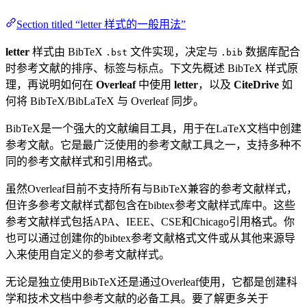
Section titled “letter 样式的一般用法”
letter
样式由 BibTeX
文件实现，决定与
数据库配合
.bst
.bib
时参考文献的排序、标签与标点。下文先概述 BibTeX 样式原
理，再说明如何在
Overleaf
中使用
letter
，以及
CiteDrive
如
何将 BibTeX/BibLaTeX 与 Overleaf 同步。
BibTeX是一个强大的文献编目工具，用于在LaTeX文档中创建
参考文献。它是最广泛使用的参考文献工具之一，支持多种不
同的参考文献样式和引用格式。
虽然Overleaf目前不支持所有与BibTeX兼容的参考文献样式，
但许多参考文献样式都包含在bibtex参考文献样式库中。这些
参考文献样式包括APA、IEEE、CSE和Chicago引用格式。你
也可以通过创建你的bibtex参考文献格式文件或从其他来源导
入来使用自定义的参考文献样式。
无论是独立使用BibTeX还是通过Overleaf使用，它都是创建科
学和技术文档中参考文献的必备工具。要了解更多关于