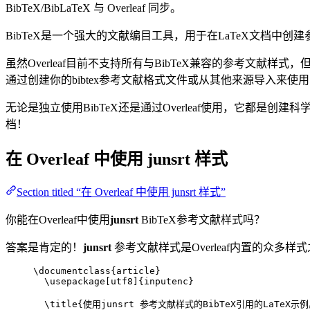
BibTeX/BibLaTeX 与 Overleaf 同步。
BibTeX是一个强大的文献编目工具，用于在LaTeX文档
虽然Overleaf目前不支持所有与BibTeX兼容的参考文献样式
通过创建你的bibtex参考文献格式文件或从其他来源导入来使
无论是独立使用BibTeX还是通过Overleaf使用，它都是创建科
档！
在 Overleaf 中使用
junsrt
样式
Section titled “在 Overleaf 中使用 junsrt 样式”
你能在Overleaf中使用
junsrt
BibTeX参考文献样式吗？
答案是肯定的！
junsrt
参考文献样式是Overleaf内置的众多样
\documentclass
{
article
}
\usepackage
[
utf8
]{
inputenc
}
\title
{使用junsrt 参考文献样式的BibTeX引用的LaTeX示例