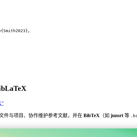
e
{
Smith2023
}。
ibLaTeX
X”
文件与项目、协作维护参考文献，并在
BibTeX
（如
junsrt
等
.b
，并且可以连接到Overleaf吗？