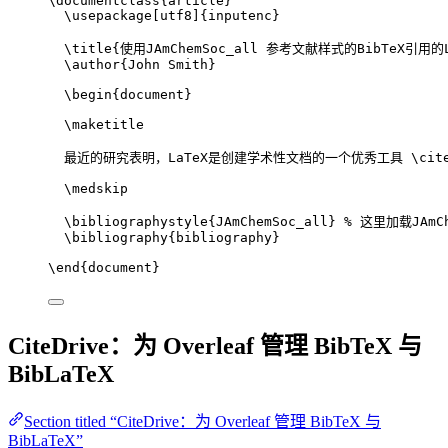
\documentclass
{
article
}
\usepackage
[
utf8
]{
inputenc
}
\title
{使用JAmChemSoc_all 参考文献样式的BibTeX引用的
\author
{John Smith}
\begin
{
document
}
\maketitle
最近的研究表明，LaTeX是创建学术性文档的一个优秀工具 
\cit
\medskip
\bibliographystyle
{JAmChemSoc_all} 
% 这里加载JAmCh
\bibliography
{bibliography}
\end
{
document
}
CiteDrive：为 Overleaf 管理 BibTeX 与
BibLaTeX
Section titled “CiteDrive：为 Overleaf 管理 BibTeX 与
BibLaTeX”