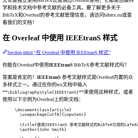
无论是独立使用BibTeX还是通过Overleaf使用，它都是创建科
学和技术文档中参考文献的必备工具。要了解更多关于
BibTeX和Overleaf的参考文献管理信息，请访问bibtex.eu或查
看我们的文档！
在 Overleaf 中使用
IEEEtranS
样式
Section titled “在 Overleaf 中使用 IEEEtranS 样式”
你能在Overleaf中使用
IEEEtranS
BibTeX参考文献样式吗？
答案是肯定的！
IEEEtranS
参考文献样式是Overleaf内置的众
多样式之一。通过在你的tex文档中输入
**
**来使用这种样式，或者
\bibliographystyle{IEEEtranS}
使用以下示例为Overleaf上的新文档：
\documentclass
{
article
}
\usepackage
[
utf8
]{
inputenc
}
\title
{使用IEEEtranS 参考文献样式的BibTeX引用的LaTe
\author
{John Smith}