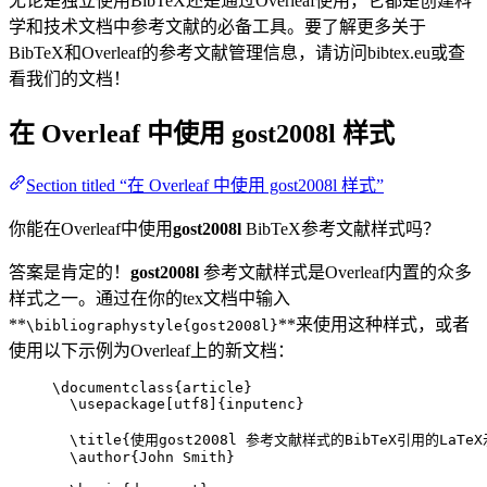
无论是独立使用BibTeX还是通过Overleaf使用，它都是创建科
学和技术文档中参考文献的必备工具。要了解更多关于
BibTeX和Overleaf的参考文献管理信息，请访问bibtex.eu或查
看我们的文档！
在 Overleaf 中使用
gost2008l
样式
Section titled “在 Overleaf 中使用 gost2008l 样式”
你能在Overleaf中使用
gost2008l
BibTeX参考文献样式吗？
答案是肯定的！
gost2008l
参考文献样式是Overleaf内置的众多
样式之一。通过在你的tex文档中输入
**
**来使用这种样式，或者
\bibliographystyle{gost2008l}
使用以下示例为Overleaf上的新文档：
\documentclass
{
article
}
\usepackage
[
utf8
]{
inputenc
}
\title
{使用gost2008l 参考文献样式的BibTeX引用的LaTe
\author
{John Smith}