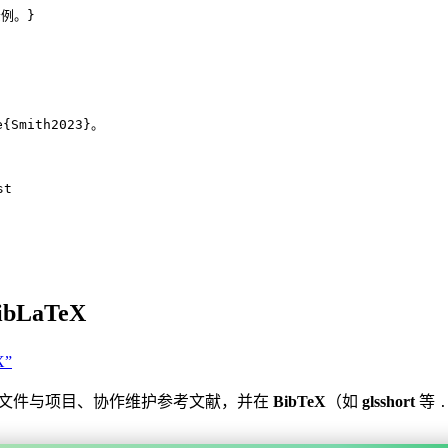
示例。}
e
{
Smith2023
}。
st
ibLaTeX
X”
文件与项目、协作维护参考文献，并在
BibTeX
（如
glsshort
等
.