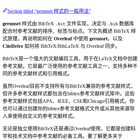
Section titled “gerunsrt 样式的一般用法”
gerunsrt
样式由 BibTeX
文件实现，决定与
数据库
.bst
.bib
配合时参考文献的排序、标签与标点。下文先概述 BibTeX 样
式原理，再说明如何在
Overleaf
中使用
gerunsrt
，以及
CiteDrive
如何将 BibTeX/BibLaTeX 与 Overleaf 同步。
BibTeX是一个强大的文献编目工具，用于在LaTeX文档中创建
参考文献。它是最广泛使用的参考文献工具之一，支持多种不
同的参考文献样式和引用格式。
虽然Overleaf目前不支持所有与BibTeX兼容的参考文献样式，
但许多参考文献样式都包含在bibtex参考文献样式库中。这些
参考文献样式包括APA、IEEE、CSE和Chicago引用格式。你
也可以通过创建你的bibtex参考文献格式文件或从其他来源导
入来使用自定义的参考文献样式。
无论是独立使用BibTeX还是通过Overleaf使用，它都是创建科
学和技术文档中参考文献的必备工具。要了解更多关于