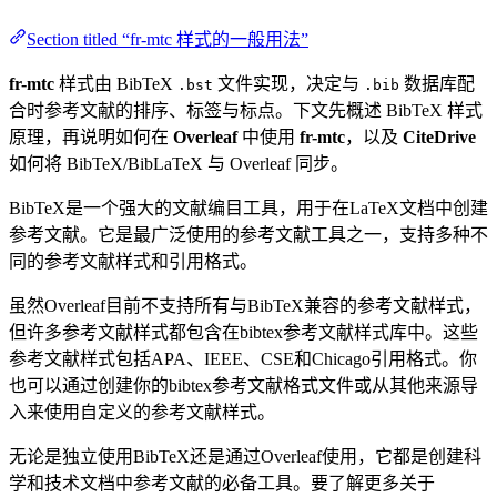
Section titled “fr-mtc 样式的一般用法”
fr-mtc
样式由 BibTeX
文件实现，决定与
数据库配
.bst
.bib
合时参考文献的排序、标签与标点。下文先概述 BibTeX 样式
原理，再说明如何在
Overleaf
中使用
fr-mtc
，以及
CiteDrive
如何将 BibTeX/BibLaTeX 与 Overleaf 同步。
BibTeX是一个强大的文献编目工具，用于在LaTeX文档中创建
参考文献。它是最广泛使用的参考文献工具之一，支持多种不
同的参考文献样式和引用格式。
虽然Overleaf目前不支持所有与BibTeX兼容的参考文献样式，
但许多参考文献样式都包含在bibtex参考文献样式库中。这些
参考文献样式包括APA、IEEE、CSE和Chicago引用格式。你
也可以通过创建你的bibtex参考文献格式文件或从其他来源导
入来使用自定义的参考文献样式。
无论是独立使用BibTeX还是通过Overleaf使用，它都是创建科
学和技术文档中参考文献的必备工具。要了解更多关于