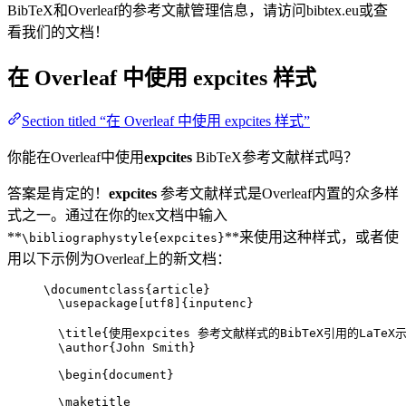
BibTeX和Overleaf的参考文献管理信息，请访问bibtex.eu或查
看我们的文档！
在 Overleaf 中使用
expcites
样式
Section titled “在 Overleaf 中使用 expcites 样式”
你能在Overleaf中使用
expcites
BibTeX参考文献样式吗？
答案是肯定的！
expcites
参考文献样式是Overleaf内置的众多样
式之一。通过在你的tex文档中输入
**
**来使用这种样式，或者使
\bibliographystyle{expcites}
用以下示例为Overleaf上的新文档：
\documentclass
{
article
}
\usepackage
[
utf8
]{
inputenc
}
\title
{使用expcites 参考文献样式的BibTeX引用的LaTeX
\author
{John Smith}
\begin
{
document
}
\maketitle