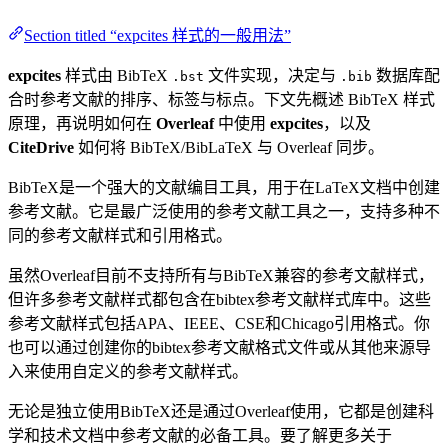
Section titled “expcites 样式的一般用法”
expcites
样式由 BibTeX
文件实现，决定与
数据库配
.bst
.bib
合时参考文献的排序、标签与标点。下文先概述 BibTeX 样式
原理，再说明如何在
Overleaf
中使用
expcites
，以及
CiteDrive
如何将 BibTeX/BibLaTeX 与 Overleaf 同步。
BibTeX是一个强大的文献编目工具，用于在LaTeX文档中创建
参考文献。它是最广泛使用的参考文献工具之一，支持多种不
同的参考文献样式和引用格式。
虽然Overleaf目前不支持所有与BibTeX兼容的参考文献样式，
但许多参考文献样式都包含在bibtex参考文献样式库中。这些
参考文献样式包括APA、IEEE、CSE和Chicago引用格式。你
也可以通过创建你的bibtex参考文献格式文件或从其他来源导
入来使用自定义的参考文献样式。
无论是独立使用BibTeX还是通过Overleaf使用，它都是创建科
学和技术文档中参考文献的必备工具。要了解更多关于