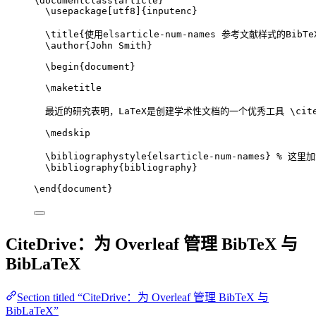
\documentclass
{
article
}
\usepackage
[
utf8
]{
inputenc
}
\title
{使用elsarticle-num-names 参考文献样式的BibT
\author
{John Smith}
\begin
{
document
}
\maketitle
最近的研究表明，LaTeX是创建学术性文档的一个优秀工具 
\cit
\medskip
\bibliographystyle
{elsarticle-num-names} 
% 这里加载
\bibliography
{bibliography}
\end
{
document
}
CiteDrive：为 Overleaf 管理 BibTeX 与
BibLaTeX
Section titled “CiteDrive：为 Overleaf 管理 BibTeX 与
BibLaTeX”