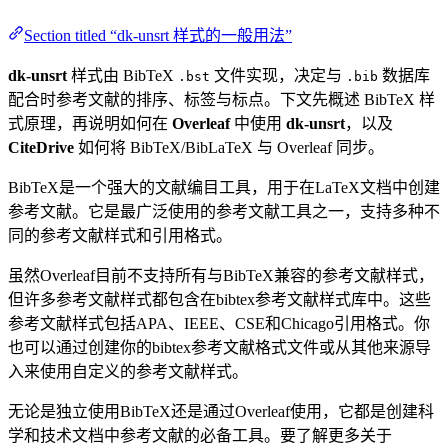
Section titled “dk-unsrt 样式的一般用法”
dk-unsrt
样式由 BibTeX
文件实现，决定与
数据库
.bst
.bib
配合时参考文献的排序、标签与标点。下文先概述 BibTeX 样
式原理，再说明如何在
Overleaf
中使用
dk-unsrt
，以及
CiteDrive
如何将 BibTeX/BibLaTeX 与 Overleaf 同步。
BibTeX是一个强大的文献编目工具，用于在LaTeX文档中创建
参考文献。它是最广泛使用的参考文献工具之一，支持多种不
同的参考文献样式和引用格式。
虽然Overleaf目前不支持所有与BibTeX兼容的参考文献样式，
但许多参考文献样式都包含在bibtex参考文献样式库中。这些
参考文献样式包括APA、IEEE、CSE和Chicago引用格式。你
也可以通过创建你的bibtex参考文献格式文件或从其他来源导
入来使用自定义的参考文献样式。
无论是独立使用BibTeX还是通过Overleaf使用，它都是创建科
学和技术文档中参考文献的必备工具。要了解更多关于