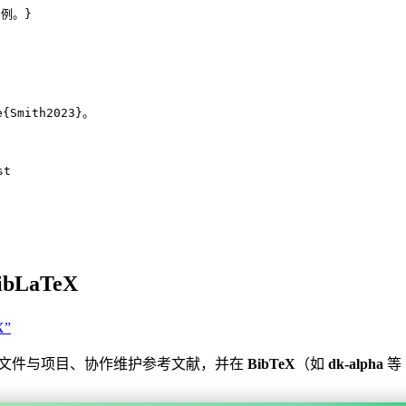
示例。}
e
{
Smith2023
}。
st
ibLaTeX
X”
文件与项目、协作维护参考文献，并在
BibTeX
（如
dk-alpha
等