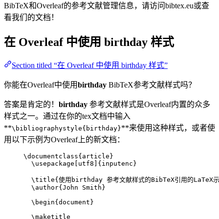
BibTeX和Overleaf的参考文献管理信息，请访问bibtex.eu或查
看我们的文档！
在 Overleaf 中使用
birthday
样式
Section titled “在 Overleaf 中使用 birthday 样式”
你能在Overleaf中使用
birthday
BibTeX参考文献样式吗？
答案是肯定的！
birthday
参考文献样式是Overleaf内置的众多
样式之一。通过在你的tex文档中输入
**
**来使用这种样式，或者使
\bibliographystyle{birthday}
用以下示例为Overleaf上的新文档：
\documentclass
{
article
}
\usepackage
[
utf8
]{
inputenc
}
\title
{使用birthday 参考文献样式的BibTeX引用的LaTeX
\author
{John Smith}
\begin
{
document
}
\maketitle