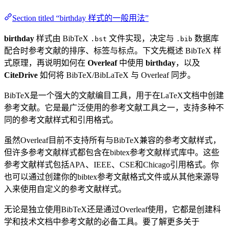
Section titled “birthday 样式的一般用法”
birthday
样式由 BibTeX
文件实现，决定与
数据库
.bst
.bib
配合时参考文献的排序、标签与标点。下文先概述 BibTeX 样
式原理，再说明如何在
Overleaf
中使用
birthday
，以及
CiteDrive
如何将 BibTeX/BibLaTeX 与 Overleaf 同步。
BibTeX是一个强大的文献编目工具，用于在LaTeX文档中创建
参考文献。它是最广泛使用的参考文献工具之一，支持多种不
同的参考文献样式和引用格式。
虽然Overleaf目前不支持所有与BibTeX兼容的参考文献样式，
但许多参考文献样式都包含在bibtex参考文献样式库中。这些
参考文献样式包括APA、IEEE、CSE和Chicago引用格式。你
也可以通过创建你的bibtex参考文献格式文件或从其他来源导
入来使用自定义的参考文献样式。
无论是独立使用BibTeX还是通过Overleaf使用，它都是创建科
学和技术文档中参考文献的必备工具。要了解更多关于