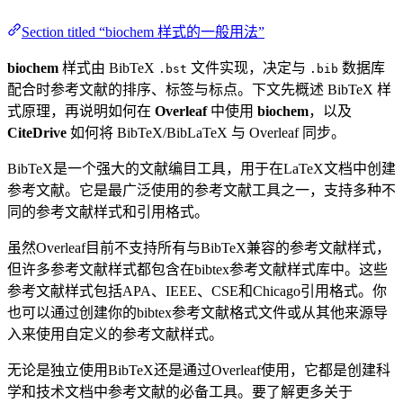
Section titled “biochem 样式的一般用法”
biochem
样式由 BibTeX
文件实现，决定与
数据库
.bst
.bib
配合时参考文献的排序、标签与标点。下文先概述 BibTeX 样
式原理，再说明如何在
Overleaf
中使用
biochem
，以及
CiteDrive
如何将 BibTeX/BibLaTeX 与 Overleaf 同步。
BibTeX是一个强大的文献编目工具，用于在LaTeX文档中创建
参考文献。它是最广泛使用的参考文献工具之一，支持多种不
同的参考文献样式和引用格式。
虽然Overleaf目前不支持所有与BibTeX兼容的参考文献样式，
但许多参考文献样式都包含在bibtex参考文献样式库中。这些
参考文献样式包括APA、IEEE、CSE和Chicago引用格式。你
也可以通过创建你的bibtex参考文献格式文件或从其他来源导
入来使用自定义的参考文献样式。
无论是独立使用BibTeX还是通过Overleaf使用，它都是创建科
学和技术文档中参考文献的必备工具。要了解更多关于