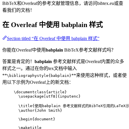
BibTeX和Overleaf的参考文献管理信息，请访问bibtex.eu或查
看我们的文档！
在 Overleaf 中使用
babplain
样式
Section titled “在 Overleaf 中使用 babplain 样式”
你能在Overleaf中使用
babplain
BibTeX参考文献样式吗？
答案是肯定的！
babplain
参考文献样式是Overleaf内置的众多
样式之一。通过在你的tex文档中输入
**
**来使用这种样式，或者使
\bibliographystyle{babplain}
用以下示例为Overleaf上的新文档：
\documentclass
{
article
}
\usepackage
[
utf8
]{
inputenc
}
\title
{使用babplain 参考文献样式的BibTeX引用的LaTeX
\author
{John Smith}
\begin
{
document
}
\maketitle