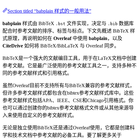
Section titled “babplain 样式的一般用法”
babplain
样式由 BibTeX
文件实现，决定与
数据库
.bst
.bib
配合时参考文献的排序、标签与标点。下文先概述 BibTeX 样
式原理，再说明如何在
Overleaf
中使用
babplain
，以及
CiteDrive
如何将 BibTeX/BibLaTeX 与 Overleaf 同步。
BibTeX是一个强大的文献编目工具，用于在LaTeX文档中创建
参考文献。它是最广泛使用的参考文献工具之一，支持多种不
同的参考文献样式和引用格式。
虽然Overleaf目前不支持所有与BibTeX兼容的参考文献样式，
但许多参考文献样式都包含在bibtex参考文献样式库中。这些
参考文献样式包括APA、IEEE、CSE和Chicago引用格式。你
也可以通过创建你的bibtex参考文献格式文件或从其他来源导
入来使用自定义的参考文献样式。
无论是独立使用BibTeX还是通过Overleaf使用，它都是创建科
学和技术文档中参考文献的必备工具。要了解更多关于