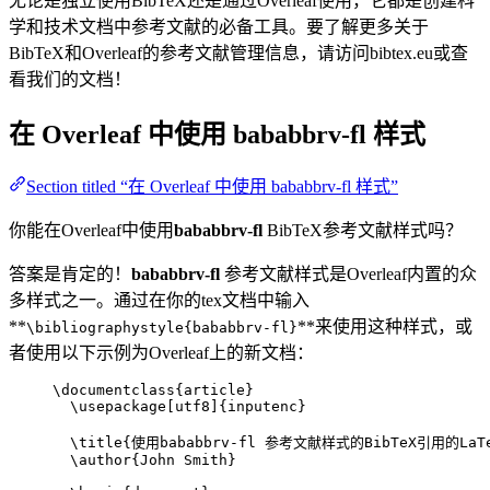
无论是独立使用BibTeX还是通过Overleaf使用，它都是创建科
学和技术文档中参考文献的必备工具。要了解更多关于
BibTeX和Overleaf的参考文献管理信息，请访问bibtex.eu或查
看我们的文档！
在 Overleaf 中使用
bababbrv-fl
样式
Section titled “在 Overleaf 中使用 bababbrv-fl 样式”
你能在Overleaf中使用
bababbrv-fl
BibTeX参考文献样式吗？
答案是肯定的！
bababbrv-fl
参考文献样式是Overleaf内置的众
多样式之一。通过在你的tex文档中输入
**
**来使用这种样式，或
\bibliographystyle{bababbrv-fl}
者使用以下示例为Overleaf上的新文档：
\documentclass
{
article
}
\usepackage
[
utf8
]{
inputenc
}
\title
{使用bababbrv-fl 参考文献样式的BibTeX引用的LaT
\author
{John Smith}