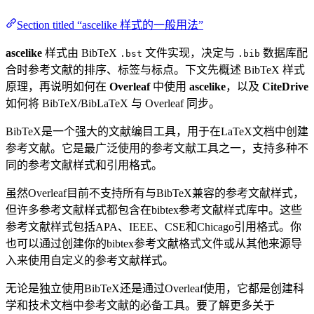
Section titled “ascelike 样式的一般用法”
ascelike
样式由 BibTeX
文件实现，决定与
数据库配
.bst
.bib
合时参考文献的排序、标签与标点。下文先概述 BibTeX 样式
原理，再说明如何在
Overleaf
中使用
ascelike
，以及
CiteDrive
如何将 BibTeX/BibLaTeX 与 Overleaf 同步。
BibTeX是一个强大的文献编目工具，用于在LaTeX文档中创建
参考文献。它是最广泛使用的参考文献工具之一，支持多种不
同的参考文献样式和引用格式。
虽然Overleaf目前不支持所有与BibTeX兼容的参考文献样式，
但许多参考文献样式都包含在bibtex参考文献样式库中。这些
参考文献样式包括APA、IEEE、CSE和Chicago引用格式。你
也可以通过创建你的bibtex参考文献格式文件或从其他来源导
入来使用自定义的参考文献样式。
无论是独立使用BibTeX还是通过Overleaf使用，它都是创建科
学和技术文档中参考文献的必备工具。要了解更多关于