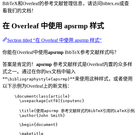
BibTeX和Overleaf的参考文献管理信息，请访问bibtex.eu或查
看我们的文档！
在 Overleaf 中使用
apsrmp
样式
Section titled “在 Overleaf 中使用 apsrmp 样式”
你能在Overleaf中使用
apsrmp
BibTeX参考文献样式吗？
答案是肯定的！
apsrmp
参考文献样式是Overleaf内置的众多样
式之一。通过在你的tex文档中输入
**
**来使用这种样式，或者使用
\bibliographystyle{apsrmp}
以下示例为Overleaf上的新文档：
\documentclass
{
article
}
\usepackage
[
utf8
]{
inputenc
}
\title
{使用apsrmp 参考文献样式的BibTeX引用的LaTeX示例
\author
{John Smith}
\begin
{
document
}
\maketitle