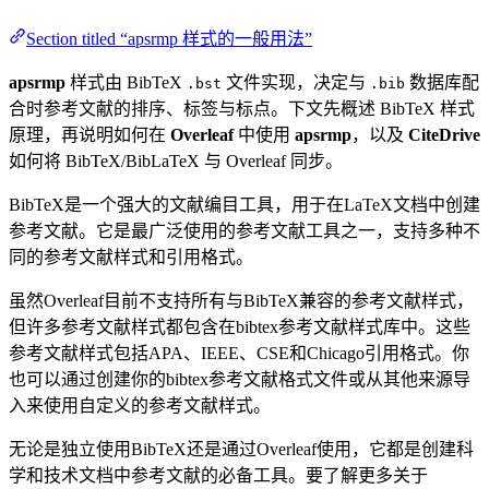
Section titled “apsrmp 样式的一般用法”
apsrmp
样式由 BibTeX
文件实现，决定与
数据库配
.bst
.bib
合时参考文献的排序、标签与标点。下文先概述 BibTeX 样式
原理，再说明如何在
Overleaf
中使用
apsrmp
，以及
CiteDrive
如何将 BibTeX/BibLaTeX 与 Overleaf 同步。
BibTeX是一个强大的文献编目工具，用于在LaTeX文档中创建
参考文献。它是最广泛使用的参考文献工具之一，支持多种不
同的参考文献样式和引用格式。
虽然Overleaf目前不支持所有与BibTeX兼容的参考文献样式，
但许多参考文献样式都包含在bibtex参考文献样式库中。这些
参考文献样式包括APA、IEEE、CSE和Chicago引用格式。你
也可以通过创建你的bibtex参考文献格式文件或从其他来源导
入来使用自定义的参考文献样式。
无论是独立使用BibTeX还是通过Overleaf使用，它都是创建科
学和技术文档中参考文献的必备工具。要了解更多关于