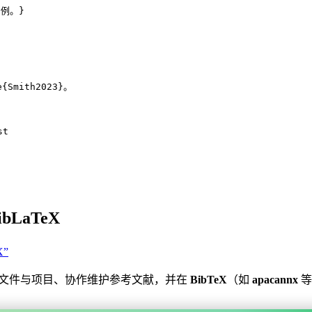
示例。}
e
{
Smith2023
}。
st
ibLaTeX
X”
文件与项目、协作维护参考文献，并在
BibTeX
（如
apacannx