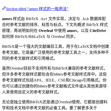
Section titled “amsrs 样式的一般用法”
amsrs
样式由 BibTeX
文件实现，决定与
数据库配
.bst
.bib
合时参考文献的排序、标签与标点。下文先概述 BibTeX 样式
原理，再说明如何在
Overleaf
中使用
amsrs
，以及
CiteDrive
如何将 BibTeX/BibLaTeX 与 Overleaf 同步。
BibTeX是一个强大的文献编目工具，用于在LaTeX文档中创建
参考文献。它是最广泛使用的参考文献工具之一，支持多种不
同的参考文献样式和引用格式。
虽然Overleaf目前不支持所有与BibTeX兼容的参考文献样式，
但许多参考文献样式都包含在bibtex参考文献样式库中。这些
参考文献样式包括APA、IEEE、CSE和Chicago引用格式。你
也可以通过创建你的bibtex参考文献格式文件或从其他来源导
入来使用自定义的参考文献样式。
无论是独立使用BibTeX还是通过Overleaf使用，它都是创建科
学和技术文档中参考文献的必备工具。要了解更多关于