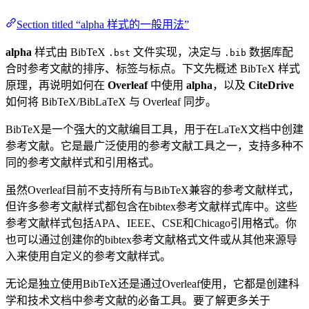
Section titled “alpha 样式的一般用法”
alpha
样式由 BibTeX
文件实现，决定与
数据库配
.bst
.bib
合时参考文献的排序、标签与标点。下文先概述 BibTeX 样式
原理，再说明如何在
Overleaf
中使用
alpha
，以及
CiteDrive
如何将 BibTeX/BibLaTeX 与 Overleaf 同步。
BibTeX是一个强大的文献编目工具，用于在LaTeX文档中创建
参考文献。它是最广泛使用的参考文献工具之一，支持多种不
同的参考文献样式和引用格式。
虽然Overleaf目前不支持所有与BibTeX兼容的参考文献样式，
但许多参考文献样式都包含在bibtex参考文献样式库中。这些
参考文献样式包括APA、IEEE、CSE和Chicago引用格式。你
也可以通过创建你的bibtex参考文献格式文件或从其他来源导
入来使用自定义的参考文献样式。
无论是独立使用BibTeX还是通过Overleaf使用，它都是创建科
学和技术文档中参考文献的必备工具。要了解更多关于