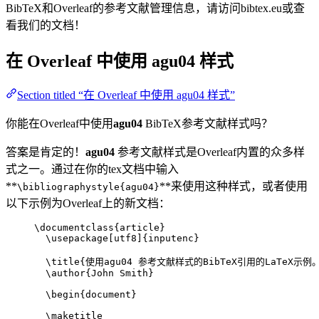
BibTeX和Overleaf的参考文献管理信息，请访问bibtex.eu或查
看我们的文档！
在 Overleaf 中使用
agu04
样式
Section titled “在 Overleaf 中使用 agu04 样式”
你能在Overleaf中使用
agu04
BibTeX参考文献样式吗？
答案是肯定的！
agu04
参考文献样式是Overleaf内置的众多样
式之一。通过在你的tex文档中输入
**
**来使用这种样式，或者使用
\bibliographystyle{agu04}
以下示例为Overleaf上的新文档：
\documentclass
{
article
}
\usepackage
[
utf8
]{
inputenc
}
\title
{使用agu04 参考文献样式的BibTeX引用的LaTeX示例
\author
{John Smith}
\begin
{
document
}
\maketitle