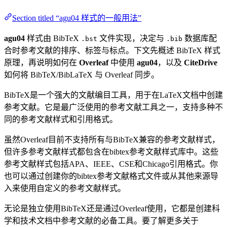
Section titled “agu04 样式的一般用法”
agu04
样式由 BibTeX
文件实现，决定与
数据库配
.bst
.bib
合时参考文献的排序、标签与标点。下文先概述 BibTeX 样式
原理，再说明如何在
Overleaf
中使用
agu04
，以及
CiteDrive
如何将 BibTeX/BibLaTeX 与 Overleaf 同步。
BibTeX是一个强大的文献编目工具，用于在LaTeX文档中创建
参考文献。它是最广泛使用的参考文献工具之一，支持多种不
同的参考文献样式和引用格式。
虽然Overleaf目前不支持所有与BibTeX兼容的参考文献样式，
但许多参考文献样式都包含在bibtex参考文献样式库中。这些
参考文献样式包括APA、IEEE、CSE和Chicago引用格式。你
也可以通过创建你的bibtex参考文献格式文件或从其他来源导
入来使用自定义的参考文献样式。
无论是独立使用BibTeX还是通过Overleaf使用，它都是创建科
学和技术文档中参考文献的必备工具。要了解更多关于