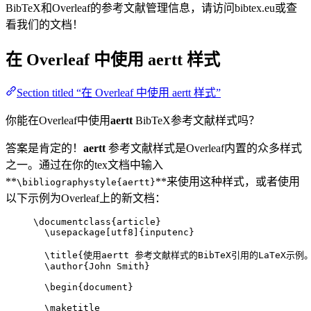
BibTeX和Overleaf的参考文献管理信息，请访问bibtex.eu或查
看我们的文档！
在 Overleaf 中使用
aertt
样式
Section titled “在 Overleaf 中使用 aertt 样式”
你能在Overleaf中使用
aertt
BibTeX参考文献样式吗？
答案是肯定的！
aertt
参考文献样式是Overleaf内置的众多样式
之一。通过在你的tex文档中输入
**
**来使用这种样式，或者使用
\bibliographystyle{aertt}
以下示例为Overleaf上的新文档：
\documentclass
{
article
}
\usepackage
[
utf8
]{
inputenc
}
\title
{使用aertt 参考文献样式的BibTeX引用的LaTeX示例
\author
{John Smith}
\begin
{
document
}
\maketitle