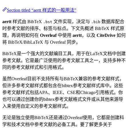
Section titled “aertt 样式的一般用法”
aertt
样式由 BibTeX
文件实现，决定与
数据库配合
.bst
.bib
时参考文献的排序、标签与标点。下文先概述 BibTeX 样式原
理，再说明如何在
Overleaf
中使用
aertt
，以及
CiteDrive
如何
将 BibTeX/BibLaTeX 与 Overleaf 同步。
BibTeX是一个强大的文献编目工具，用于在LaTeX文档中创建
参考文献。它是最广泛使用的参考文献工具之一，支持多种不
同的参考文献样式和引用格式。
虽然Overleaf目前不支持所有与BibTeX兼容的参考文献样式，
但许多参考文献样式都包含在bibtex参考文献样式库中。这些
参考文献样式包括APA、IEEE、CSE和Chicago引用格式。你
也可以通过创建你的bibtex参考文献格式文件或从其他来源导
入来使用自定义的参考文献样式。
无论是独立使用BibTeX还是通过Overleaf使用，它都是创建科
学和技术文档中参考文献的必备工具。要了解更多关于