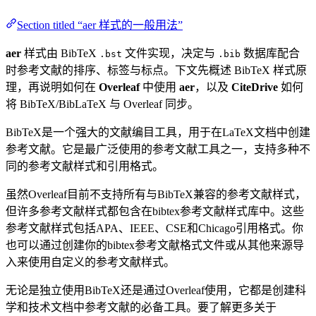
Section titled “aer 样式的一般用法”
aer
样式由 BibTeX
文件实现，决定与
数据库配合
.bst
.bib
时参考文献的排序、标签与标点。下文先概述 BibTeX 样式原
理，再说明如何在
Overleaf
中使用
aer
，以及
CiteDrive
如何
将 BibTeX/BibLaTeX 与 Overleaf 同步。
BibTeX是一个强大的文献编目工具，用于在LaTeX文档中创建
参考文献。它是最广泛使用的参考文献工具之一，支持多种不
同的参考文献样式和引用格式。
虽然Overleaf目前不支持所有与BibTeX兼容的参考文献样式，
但许多参考文献样式都包含在bibtex参考文献样式库中。这些
参考文献样式包括APA、IEEE、CSE和Chicago引用格式。你
也可以通过创建你的bibtex参考文献格式文件或从其他来源导
入来使用自定义的参考文献样式。
无论是独立使用BibTeX还是通过Overleaf使用，它都是创建科
学和技术文档中参考文献的必备工具。要了解更多关于