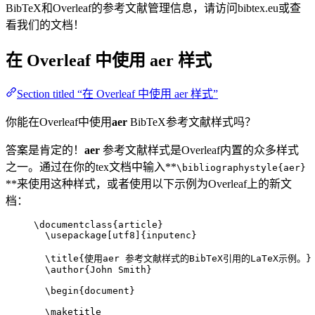
BibTeX和Overleaf的参考文献管理信息，请访问bibtex.eu或查
看我们的文档！
在 Overleaf 中使用
aer
样式
Section titled “在 Overleaf 中使用 aer 样式”
你能在Overleaf中使用
aer
BibTeX参考文献样式吗？
答案是肯定的！
aer
参考文献样式是Overleaf内置的众多样式
之一。通过在你的tex文档中输入**
\bibliographystyle{aer}
**来使用这种样式，或者使用以下示例为Overleaf上的新文
档：
\documentclass
{
article
}
\usepackage
[
utf8
]{
inputenc
}
\title
{使用aer 参考文献样式的BibTeX引用的LaTeX示例。}
\author
{John Smith}
\begin
{
document
}
\maketitle