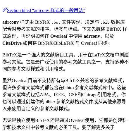
Section titled “adrconv 样式的一般用法”
adrconv
样式由 BibTeX
文件实现，决定与
数据库
.bst
.bib
配合时参考文献的排序、标签与标点。下文先概述 BibTeX 样
式原理，再说明如何在
Overleaf
中使用
adrconv
，以及
CiteDrive
如何将 BibTeX/BibLaTeX 与 Overleaf 同步。
BibTeX是一个强大的文献编目工具，用于在LaTeX文档中创建
参考文献。它是最广泛使用的参考文献工具之一，支持多种不
同的参考文献样式和引用格式。
虽然Overleaf目前不支持所有与BibTeX兼容的参考文献样式，
但许多参考文献样式都包含在bibtex参考文献样式库中。这些
参考文献样式包括APA、IEEE、CSE和Chicago引用格式。你
也可以通过创建你的bibtex参考文献格式文件或从其他来源导
入来使用自定义的参考文献样式。
无论是独立使用BibTeX还是通过Overleaf使用，它都是创建科
学和技术文档中参考文献的必备工具。要了解更多关于