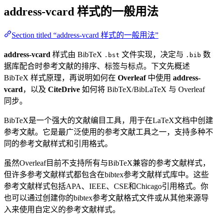
address-vcard
样式的一般用法
Section titled “address-vcard 样式的一般用法”
address-vcard
样式由 BibTeX
文件实现，决定与
数
.bst
.bib
据库配合时参考文献的排序、标签与标点。下文先概述
BibTeX 样式原理，再说明如何在
Overleaf
中使用
address-
vcard
，以及
CiteDrive
如何将 BibTeX/BibLaTeX 与 Overleaf
同步。
BibTeX是一个强大的文献编目工具，用于在LaTeX文档中创建
参考文献。它是最广泛使用的参考文献工具之一，支持多种不
同的参考文献样式和引用格式。
虽然Overleaf目前不支持所有与BibTeX兼容的参考文献样式，
但许多参考文献样式都包含在bibtex参考文献样式库中。这些
参考文献样式包括APA、IEEE、CSE和Chicago引用格式。你
也可以通过创建你的bibtex参考文献格式文件或从其他来源导
入来使用自定义的参考文献样式。