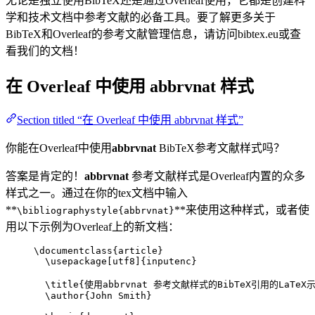
无论是独立使用BibTeX还是通过Overleaf使用，它都是创建科
学和技术文档中参考文献的必备工具。要了解更多关于
BibTeX和Overleaf的参考文献管理信息，请访问bibtex.eu或查
看我们的文档！
在 Overleaf 中使用
abbrvnat
样式
Section titled “在 Overleaf 中使用 abbrvnat 样式”
你能在Overleaf中使用
abbrvnat
BibTeX参考文献样式吗？
答案是肯定的！
abbrvnat
参考文献样式是Overleaf内置的众多
样式之一。通过在你的tex文档中输入
**
**来使用这种样式，或者使
\bibliographystyle{abbrvnat}
用以下示例为Overleaf上的新文档：
\documentclass
{
article
}
\usepackage
[
utf8
]{
inputenc
}
\title
{使用abbrvnat 参考文献样式的BibTeX引用的LaTeX
\author
{John Smith}