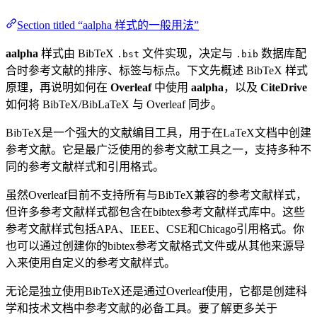
Section titled “aalpha 样式的一般用法”
aalpha
样式由 BibTeX
文件实现，决定与
数据库配
.bst
.bib
合时参考文献的排序、标签与标点。下文先概述 BibTeX 样式
原理，再说明如何在
Overleaf
中使用
aalpha
，以及
CiteDrive
如何将 BibTeX/BibLaTeX 与 Overleaf 同步。
BibTeX是一个强大的文献编目工具，用于在LaTeX文档中创建
参考文献。它是最广泛使用的参考文献工具之一，支持多种不
同的参考文献样式和引用格式。
虽然Overleaf目前不支持所有与BibTeX兼容的参考文献样式，
但许多参考文献样式都包含在bibtex参考文献样式库中。这些
参考文献样式包括APA、IEEE、CSE和Chicago引用格式。你
也可以通过创建你的bibtex参考文献格式文件或从其他来源导
入来使用自定义的参考文献样式。
无论是独立使用BibTeX还是通过Overleaf使用，它都是创建科
学和技术文档中参考文献的必备工具。要了解更多关于