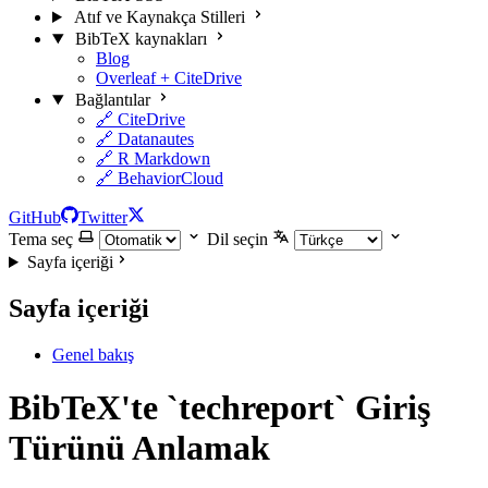
Atıf ve Kaynakça Stilleri
BibTeX kaynakları
Blog
Overleaf + CiteDrive
Bağlantılar
🔗 CiteDrive
🔗 Datanautes
🔗 R Markdown
🔗 BehaviorCloud
GitHub
Twitter
Tema seç
Dil seçin
Sayfa içeriği
Sayfa içeriği
Genel bakış
BibTeX'te `techreport` Giriş
Türünü Anlamak