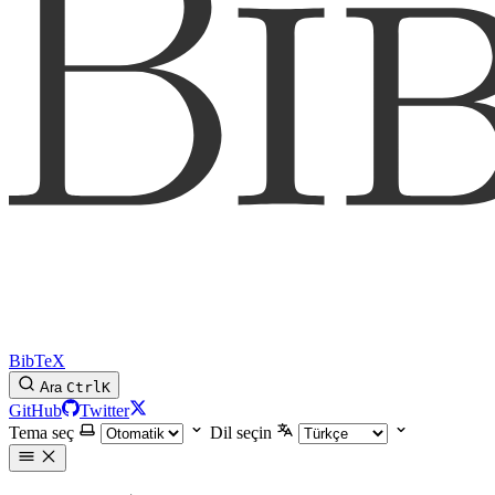
BibTeX
Ara
Ctrl
K
GitHub
Twitter
Tema seç
Dil seçin