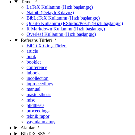
Temel
LaTeX Kullanımı (Hızlı başlangıç)
Natbib (Detaylı Kılavuz)
BibLaTeX Kullanımı (Hızlı başlangıç)
Quarto Kullanımı (RStudio/Posit) (Hızlı başlangıç)
R Markdown Kullanımı (Hızlı başlangıç)
Overleaf Kullanımı (Hızlı başlangıç)
Referans Türleri
BibTeX Giriş Türleri
article
book
booklet
conference
inbook
incollection
inproceedings
manual
mastersthesis
misc
phdthesis
proceedings
teknik rapor
yayınlanmamış
Alanlar
BibTeX SSS