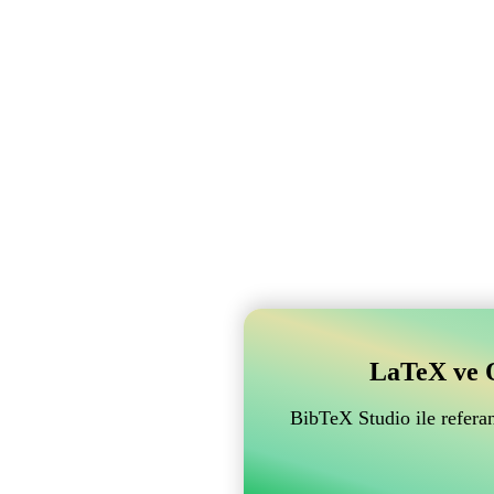
LaTeX ve Ov
BibTeX Studio ile referan