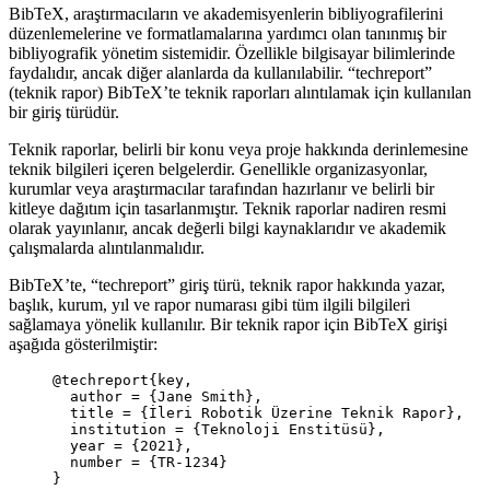
BibTeX, araştırmacıların ve akademisyenlerin bibliyografilerini
düzenlemelerine ve formatlamalarına yardımcı olan tanınmış bir
bibliyografik yönetim sistemidir. Özellikle bilgisayar bilimlerinde
faydalıdır, ancak diğer alanlarda da kullanılabilir. “techreport”
(teknik rapor) BibTeX’te teknik raporları alıntılamak için kullanılan
bir giriş türüdür.
Teknik raporlar, belirli bir konu veya proje hakkında derinlemesine
teknik bilgileri içeren belgelerdir. Genellikle organizasyonlar,
kurumlar veya araştırmacılar tarafından hazırlanır ve belirli bir
kitleye dağıtım için tasarlanmıştır. Teknik raporlar nadiren resmi
olarak yayınlanır, ancak değerli bilgi kaynaklarıdır ve akademik
çalışmalarda alıntılanmalıdır.
BibTeX’te, “techreport” giriş türü, teknik rapor hakkında yazar,
başlık, kurum, yıl ve rapor numarası gibi tüm ilgili bilgileri
sağlamaya yönelik kullanılır. Bir teknik rapor için BibTeX girişi
aşağıda gösterilmiştir:
@techreport
{key,
author
 = 
{
Jane Smith
}
,
title
 = 
{
İleri Robotik Üzerine Teknik Rapor
}
,
institution
 = 
{
Teknoloji Enstitüsü
}
,
year
 = 
{
2021
}
,
number
 = 
{
TR-1234
}
}