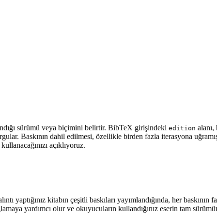
ndığı sürümü veya biçimini belirtir. BibTeX girişindeki
alanı, 
edition
lar. Baskının dahil edilmesi, özellikle birden fazla iterasyona uğramış 
l kullanacağınızı açıklıyoruz.
, alıntı yaptığınız kitabın çeşitli baskıları yayımlandığında, her baskının 
ağlamaya yardımcı olur ve okuyucuların kullandığınız eserin tam sürümü