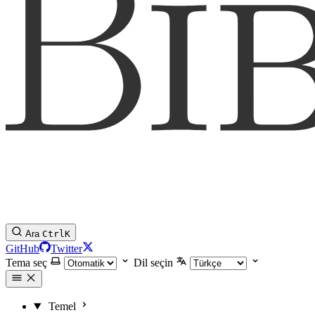
Ara
Ctrl
K
GitHub
Twitter
Tema seç
Dil seçin
Temel