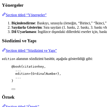
Yönergeler
Section titled “Yönergeler”
Biçimlendirme
: Baskıyı, sırasıyla (örneğin, “Birinci,” “İkinci
Sayılarla Gösterim
: Sıra sayıları (1. baskı, 2. baskı, 3. baskı vb
Dil Uyarlaması
: İngilizce dışındaki dillerdeki eserler için, bas
Sözdizimi ve Yapı
Section titled “Sözdizimi ve Yapı”
alanının sözdizimi basittir, aşağıda gösterildiği gibi:
edition
@book
{citationkey,
...
edition
=
{
OrdinalNumber
}
,
...
}
Örnek
Section titled “Örnek”