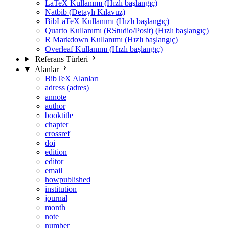
LaTeX Kullanımı (Hızlı başlangıç)
Natbib (Detaylı Kılavuz)
BibLaTeX Kullanımı (Hızlı başlangıç)
Quarto Kullanımı (RStudio/Posit) (Hızlı başlangıç)
R Markdown Kullanımı (Hızlı başlangıç)
Overleaf Kullanımı (Hızlı başlangıç)
Referans Türleri
Alanlar
BibTeX Alanları
adress (adres)
annote
author
booktitle
chapter
crossref
doi
edition
editor
email
howpublished
institution
journal
month
note
number