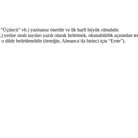
,” “Üçüncü” vb.) yazmanız önerilir ve ilk harfi büyük olmalıdır.
.) yerine sıralı sayıları yazılı olarak belirtmek, okunabilirlik açısından ter
kı o dilde belirtilmelidir (örneğin, Almanca’da birinci için “Erste”).