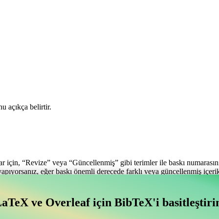
u açıkça belirtir.
ar için, “Revize” veya “Güncellenmiş” gibi terimler ile baskı numarasını 
yapıyorsanız, eğer baskı önemli derecede farklı veya güncellenmiş içerik
aTeX ve Overleaf için BibTeX'i basitleştiri