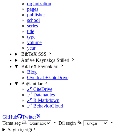
organization
pages
publisher
school
series
title
type
volume
year
BibTeX SSS
Atıf ve Kaynakça Stilleri
BibTeX kaynakları
Blog
Overleaf + CiteDrive
Bağlantılar
🔗 CiteDrive
🔗 Datanautes
🔗 R Markdown
🔗 BehaviorCloud
GitHub
Twitter
Tema seç
Dil seçin
Sayfa içeriği