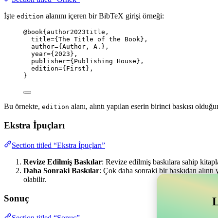
İşte
alanını içeren bir BibTeX girişi örneği:
edition
@book
{author2023title,
title
=
{
The Title of the Book
}
,
author
=
{
Author, A.
}
,
year
=
{
2023
}
,
publisher
=
{
Publishing House
}
,
edition
=
{
First
}
,
}
Bu örnekte,
alanı, alıntı yapılan eserin birinci baskısı olduğun
edition
Ekstra İpuçları
Section titled “Ekstra İpuçları”
Revize Edilmiş Baskılar
: Revize edilmiş baskılara sahip kitapl
Daha Sonraki Baskılar
: Çok daha sonraki bir baskıdan alıntı 
olabilir.
Sonuç
L
Section titled “Sonuç”