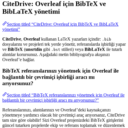
CiteDrive: Overleaf için BibTeX ve
BibLaTeX yönetimi
Section titled “CiteDrive: Overleaf için BibTeX ve BibLaTeX
yönetimi”
CiteDrive
,
Overleaf
kullanan LaTeX yazarları içindir:
.bib
dosyalarını ve projeleri tek yerde yönetir, referanslarda işbirliği yapar
ve
BibTeX
(
unsrtdin
gibi
stilleri) veya
BibLaTeX
ile tutarlı
.bst
alıntılar korursunuz. Aşağıdaki metin bibliyografya akışınızı
Overleaf’e bağlar.
BibTeX referanslarınızı yönetmek için Overleaf ile
bağlantılı bir çevrimiçi işbirliği aracı mı
arıyorsunuz?
Section titled “BibTeX referanslarınızı yönetmek için Overleaf ile
bağlantılı bir çevrimiçi işbirliği aracı mı arıyorsunuz?”
Referanslarınızı, alıntılarınızı ve Overleaf’deki kaynakçanızı
yönetmeye yardımcı olacak bir çevrimiçi araç arıyorsanız, CiteDrive
tam size göre olabilir! Sizi Overleaf projenizdeki BibTeX girişlerini
güncel tutarken projelerde ekip ve referans toplamak ve düzenlemek