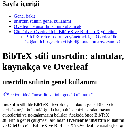
Sayfa içeriği
Genel bakış
unsrtdin stilinin genel kullanımı
Overleaf’te unsrtdin stilini kullanmak
CiteDrive: Overleaf için BibTeX ve BibLaTeX yönetimi
BibTeX referanslarınızı yönetmek için Overleaf ile
bağlantılı bir çevrimiçi işbirliği aracı mı arıyorsunuz?
BibTeX stili unsrtdin: alıntılar,
kaynakça ve Overleaf
unsrtdin
stilinin genel kullanımı
Section titled “unsrtdin stilinin genel kullanımı”
unsrtdin
stili bir BibTeX
dosyası olarak gelir. Bir
.bst
.bib
veritabanıyla kullanıldığında kaynak listenizin sıralanmasını,
etiketlerini ve noktalamasını belirler. Aşağıda önce BibTeX
stillerinin genel çalışması, ardından
Overleaf
’te
unsrtdin
kullanımı
ve
CiteDrive
’ın BibTeX ve BibLaTeX’i Overleaf ile nasıl eşlediği