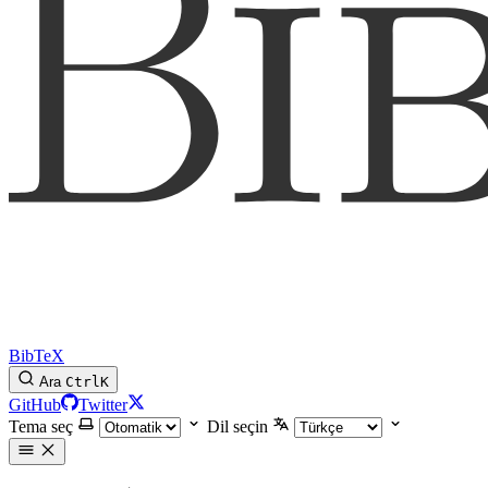
BibTeX
Ara
Ctrl
K
GitHub
Twitter
Tema seç
Dil seçin