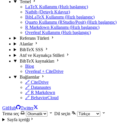
Temel
LaTeX Kullanımı (Hızlı başlangıç)
Natbib (Detaylı Kılavuz)
BibLaTeX Kullanımı (Hızlı başlangıç)
Quarto Kullanımı (RStudio/Posit) (Hızlı başlangıç)
R Markdown Kullanımı (Hızlı başlangıç)
Overleaf Kullanımı (Hızlı başlangıç)
Referans Türleri
Alanlar
BibTeX SSS
Atıf ve Kaynakça Stilleri
BibTeX kaynakları
Blog
Overleaf + CiteDrive
Bağlantılar
🔗 CiteDrive
🔗 Datanautes
🔗 R Markdown
🔗 BehaviorCloud
GitHub
Twitter
Tema seç
Dil seçin
Sayfa içeriği