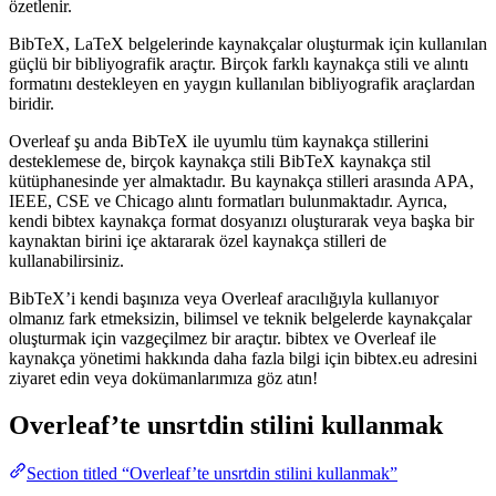
özetlenir.
BibTeX, LaTeX belgelerinde kaynakçalar oluşturmak için kullanılan
güçlü bir bibliyografik araçtır. Birçok farklı kaynakça stili ve alıntı
formatını destekleyen en yaygın kullanılan bibliyografik araçlardan
biridir.
Overleaf şu anda BibTeX ile uyumlu tüm kaynakça stillerini
desteklemese de, birçok kaynakça stili BibTeX kaynakça stil
kütüphanesinde yer almaktadır. Bu kaynakça stilleri arasında APA,
IEEE, CSE ve Chicago alıntı formatları bulunmaktadır. Ayrıca,
kendi bibtex kaynakça format dosyanızı oluşturarak veya başka bir
kaynaktan birini içe aktararak özel kaynakça stilleri de
kullanabilirsiniz.
BibTeX’i kendi başınıza veya Overleaf aracılığıyla kullanıyor
olmanız fark etmeksizin, bilimsel ve teknik belgelerde kaynakçalar
oluşturmak için vazgeçilmez bir araçtır. bibtex ve Overleaf ile
kaynakça yönetimi hakkında daha fazla bilgi için bibtex.eu adresini
ziyaret edin veya dokümanlarımıza göz atın!
Overleaf’te
unsrtdin
stilini kullanmak
Section titled “Overleaf’te unsrtdin stilini kullanmak”