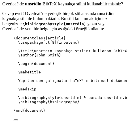
Overleaf’de
unsrtdin
BibTeX kaynakça stilini kullanabilir misiniz?
Cevap evet! Overleaf’de yerleşik birçok stil arasında
unsrtdin
kaynakça stili de bulunmaktadır. Bu stili kullanmak için tex
belgenizde
yazın veya
\bibliographystyle{unsrtdin}
Overleaf’de yeni bir belge için aşağıdaki örneği kullanın:
\documentclass
{
article
}
\usepackage
[
utf8
]{
inputenc
}
\title
{unsrtdin kaynakça stilini kullanan BibTeX
\author
{John Smith}
\begin
{
document
}
\maketitle
Yapılan son çalışmalar LaTeX'in bilimsel doküman
\medskip
\bibliographystyle
{unsrtdin} 
% burada unsrtdin.b
\bibliography
{bibliography}
\end
{
document
}