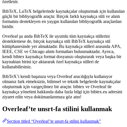
özetlenir.
BibTeX, LaTeX belgelerinde kaynakçalar oluşturmak için kullanılan
güçlü bir bibliyografik araçtır. Birçok farklı kaynakça stili ve alıntı
formatını destekleyen en yaygın kullanılan bibliyografik araçlardan
biridir.
Overleaf şu anda BibTeX ile uyumlu tüm kaynakça stillerini
desteklemese de, birçok kaynakça stili BibTeX kaynakça stil
kütüphanesinde yer almaktadır. Bu kaynakça stilleri arasında APA,
IEEE, CSE ve Chicago alıntı formatları bulunmaktadır. Ayrıca,
kendi bibtex kaynakça format dosyanızı oluşturarak veya başka bir
kaynaktan birini içe aktararak özel kaynakça stilleri de
kullanabilirsiniz.
BibTeX’i kendi başınıza veya Overleaf aracılığıyla kullanıyor
olmanız fark etmeksizin, bilimsel ve teknik belgelerde kaynakçalar
oluşturmak için vazgeçilmez bir araçtır. bibtex ve Overleaf ile
kaynakça yönetimi hakkında daha fazla bilgi için bibtex.eu adresini
ziyaret edin veya dokümanlarımıza göz atın!
Overleaf’te
unsrt-fa
stilini kullanmak
Section titled “Overleaf’te unsrt-fa stilini kullanmak”