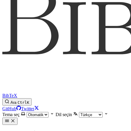
BibTeX
Ara
Ctrl
K
GitHub
Twitter
Tema seç
Dil seçin