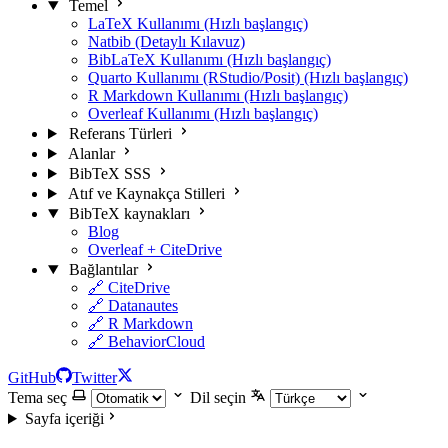
Temel
LaTeX Kullanımı (Hızlı başlangıç)
Natbib (Detaylı Kılavuz)
BibLaTeX Kullanımı (Hızlı başlangıç)
Quarto Kullanımı (RStudio/Posit) (Hızlı başlangıç)
R Markdown Kullanımı (Hızlı başlangıç)
Overleaf Kullanımı (Hızlı başlangıç)
Referans Türleri
Alanlar
BibTeX SSS
Atıf ve Kaynakça Stilleri
BibTeX kaynakları
Blog
Overleaf + CiteDrive
Bağlantılar
🔗 CiteDrive
🔗 Datanautes
🔗 R Markdown
🔗 BehaviorCloud
GitHub
Twitter
Tema seç
Dil seçin
Sayfa içeriği