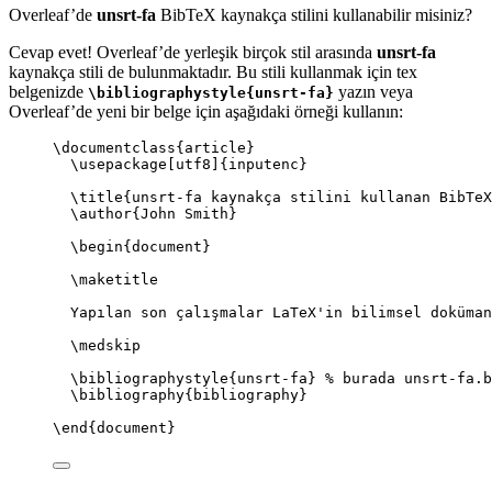
Overleaf’de
unsrt-fa
BibTeX kaynakça stilini kullanabilir misiniz?
Cevap evet! Overleaf’de yerleşik birçok stil arasında
unsrt-fa
kaynakça stili de bulunmaktadır. Bu stili kullanmak için tex
belgenizde
yazın veya
\bibliographystyle{unsrt-fa}
Overleaf’de yeni bir belge için aşağıdaki örneği kullanın:
\documentclass
{
article
}
\usepackage
[
utf8
]{
inputenc
}
\title
{unsrt-fa kaynakça stilini kullanan BibTeX
\author
{John Smith}
\begin
{
document
}
\maketitle
Yapılan son çalışmalar LaTeX'in bilimsel doküman
\medskip
\bibliographystyle
{unsrt-fa} 
% burada unsrt-fa.b
\bibliography
{bibliography}
\end
{
document
}