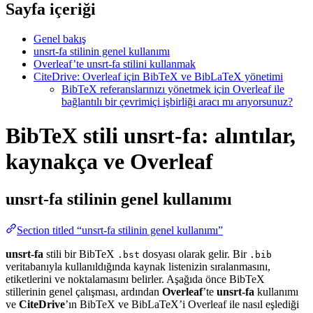
Sayfa içeriği
Genel bakış
unsrt-fa stilinin genel kullanımı
Overleaf’te unsrt-fa stilini kullanmak
CiteDrive: Overleaf için BibTeX ve BibLaTeX yönetimi
BibTeX referanslarınızı yönetmek için Overleaf ile
bağlantılı bir çevrimiçi işbirliği aracı mı arıyorsunuz?
BibTeX stili unsrt-fa: alıntılar,
kaynakça ve Overleaf
unsrt-fa
stilinin genel kullanımı
Section titled “unsrt-fa stilinin genel kullanımı”
unsrt-fa
stili bir BibTeX
dosyası olarak gelir. Bir
.bst
.bib
veritabanıyla kullanıldığında kaynak listenizin sıralanmasını,
etiketlerini ve noktalamasını belirler. Aşağıda önce BibTeX
stillerinin genel çalışması, ardından
Overleaf
’te
unsrt-fa
kullanımı
ve
CiteDrive
’ın BibTeX ve BibLaTeX’i Overleaf ile nasıl eşlediği