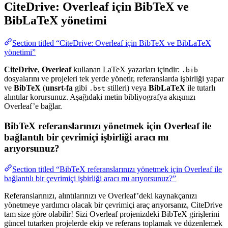
CiteDrive: Overleaf için BibTeX ve
BibLaTeX yönetimi
Section titled “CiteDrive: Overleaf için BibTeX ve BibLaTeX
yönetimi”
CiteDrive
,
Overleaf
kullanan LaTeX yazarları içindir:
.bib
dosyalarını ve projeleri tek yerde yönetir, referanslarda işbirliği yapar
ve
BibTeX
(
unsrt-fa
gibi
stilleri) veya
BibLaTeX
ile tutarlı
.bst
alıntılar korursunuz. Aşağıdaki metin bibliyografya akışınızı
Overleaf’e bağlar.
BibTeX referanslarınızı yönetmek için Overleaf ile
bağlantılı bir çevrimiçi işbirliği aracı mı
arıyorsunuz?
Section titled “BibTeX referanslarınızı yönetmek için Overleaf ile
bağlantılı bir çevrimiçi işbirliği aracı mı arıyorsunuz?”
Referanslarınızı, alıntılarınızı ve Overleaf’deki kaynakçanızı
yönetmeye yardımcı olacak bir çevrimiçi araç arıyorsanız, CiteDrive
tam size göre olabilir! Sizi Overleaf projenizdeki BibTeX girişlerini
güncel tutarken projelerde ekip ve referans toplamak ve düzenlemek