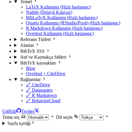
Temel
LaTeX Kullanımı (Hızlı başlangıç)
Natbib (Detaylı Kılavuz)
BibLaTeX Kullanımı (Hızlı başlangıç)
Quarto Kullanımı (RStudio/Posit) (Hızlı başlangıç)
R Markdown Kullanımı (Hızlı başlangıç)
Overleaf Kullanımı (Hızlı başlangıç)
Referans Türleri
Alanlar
BibTeX SSS
Atıf ve Kaynakça Stilleri
BibTeX kaynakları
Blog
Overleaf + CiteDrive
Bağlantılar
🔗 CiteDrive
🔗 Datanautes
🔗 R Markdown
🔗 BehaviorCloud
GitHub
Twitter
Tema seç
Dil seçin
Sayfa içeriği