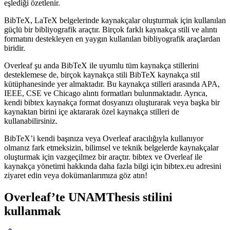
eşlediği özetlenir.
BibTeX, LaTeX belgelerinde kaynakçalar oluşturmak için kullanılan
güçlü bir bibliyografik araçtır. Birçok farklı kaynakça stili ve alıntı
formatını destekleyen en yaygın kullanılan bibliyografik araçlardan
biridir.
Overleaf şu anda BibTeX ile uyumlu tüm kaynakça stillerini
desteklemese de, birçok kaynakça stili BibTeX kaynakça stil
kütüphanesinde yer almaktadır. Bu kaynakça stilleri arasında APA,
IEEE, CSE ve Chicago alıntı formatları bulunmaktadır. Ayrıca,
kendi bibtex kaynakça format dosyanızı oluşturarak veya başka bir
kaynaktan birini içe aktararak özel kaynakça stilleri de
kullanabilirsiniz.
BibTeX’i kendi başınıza veya Overleaf aracılığıyla kullanıyor
olmanız fark etmeksizin, bilimsel ve teknik belgelerde kaynakçalar
oluşturmak için vazgeçilmez bir araçtır. bibtex ve Overleaf ile
kaynakça yönetimi hakkında daha fazla bilgi için bibtex.eu adresini
ziyaret edin veya dokümanlarımıza göz atın!
Overleaf’te
UNAMThesis
stilini
kullanmak