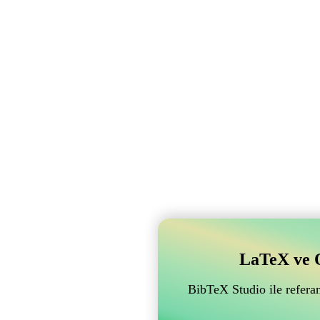
LaTeX ve Ov
BibTeX Studio ile referan