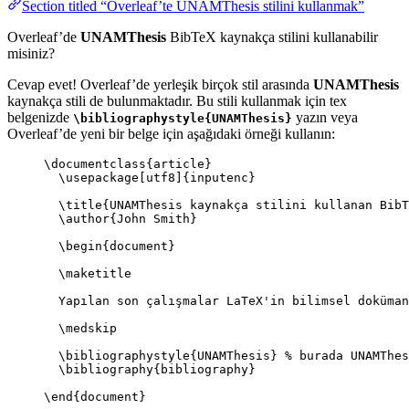
Section titled “Overleaf’te UNAMThesis stilini kullanmak”
Overleaf’de
UNAMThesis
BibTeX kaynakça stilini kullanabilir
misiniz?
Cevap evet! Overleaf’de yerleşik birçok stil arasında
UNAMThesis
kaynakça stili de bulunmaktadır. Bu stili kullanmak için tex
belgenizde
yazın veya
\bibliographystyle{UNAMThesis}
Overleaf’de yeni bir belge için aşağıdaki örneği kullanın:
\documentclass
{
article
}
\usepackage
[
utf8
]{
inputenc
}
\title
{UNAMThesis kaynakça stilini kullanan BibT
\author
{John Smith}
\begin
{
document
}
\maketitle
Yapılan son çalışmalar LaTeX'in bilimsel doküman
\medskip
\bibliographystyle
{UNAMThesis} 
% burada UNAMThes
\bibliography
{bibliography}
\end
{
document
}