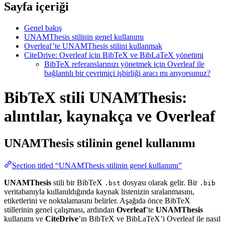
Sayfa içeriği
Genel bakış
UNAMThesis stilinin genel kullanımı
Overleaf’te UNAMThesis stilini kullanmak
CiteDrive: Overleaf için BibTeX ve BibLaTeX yönetimi
BibTeX referanslarınızı yönetmek için Overleaf ile
bağlantılı bir çevrimiçi işbirliği aracı mı arıyorsunuz?
BibTeX stili UNAMThesis:
alıntılar, kaynakça ve Overleaf
UNAMThesis
stilinin genel kullanımı
Section titled “UNAMThesis stilinin genel kullanımı”
UNAMThesis
stili bir BibTeX
dosyası olarak gelir. Bir
.bst
.bib
veritabanıyla kullanıldığında kaynak listenizin sıralanmasını,
etiketlerini ve noktalamasını belirler. Aşağıda önce BibTeX
stillerinin genel çalışması, ardından
Overleaf
’te
UNAMThesis
kullanımı ve
CiteDrive
’ın BibTeX ve BibLaTeX’i Overleaf ile nasıl