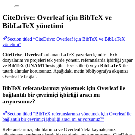
CiteDrive: Overleaf için BibTeX ve
BibLaTeX yönetimi
Section titled “CiteDrive: Overleaf için BibTeX ve BibLaTeX
yönetimi”
CiteDrive
,
Overleaf
kullanan LaTeX yazarları içindir:
.bib
dosyalarını ve projeleri tek yerde yönetir, referanslarda işbirliği yapar
ve
BibTeX
(
UNAMThesis
gibi
stilleri) veya
BibLaTeX
ile
.bst
tutarlı alıntılar korursunuz. Aşağıdaki metin bibliyografya akışınızı
Overleaf’e bağlar.
BibTeX referanslarınızı yönetmek için Overleaf ile
bağlantılı bir çevrimiçi işbirliği aracı mı
arıyorsunuz?
Section titled “BibTeX referanslarınızı yönetmek için Overleaf ile
bağlantılı bir çevrimiçi işbirliği aracı mı arıyorsunuz?”
Referanslarınızı, alıntılarınızı ve Overleaf’deki kaynakçanızı
yönetmeye yardımcı olacak bir çevrimiçi araç arıyorsanız, CiteDrive