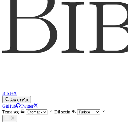
BibTeX
Ara
Ctrl
K
GitHub
Twitter
Tema seç
Dil seçin