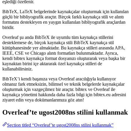
eşlediği özetlenir.
BibTeX, LaTeX belgelerinde kaynakçalar oluşturmak için kullanılan
güçlü bir bibliyografik araçtır. Birçok farklı kaynakça stili ve alıntı
formatını destekleyen en yaygın kullanılan bibliyografik araçlardan
biridir.
Overleaf şu anda BibTeX ile uyumlu tüm kaynakça stillerini
desteklemese de, birçok kaynakça stili BibTeX kaynakça stil
kütüphanesinde yer almaktadır. Bu kaynakça stilleri arasında APA,
IEEE, CSE ve Chicago alıntı formatları bulunmaktadır. Ayrıca,
kendi bibtex kaynakça format dosyanızı oluşturarak veya başka bir
kaynaktan birini içe aktararak özel kaynakça stilleri de
kullanabilirsiniz.
BibTeX’i kendi başınıza veya Overleaf aracılığıyla kullanıyor
olmanız fark etmeksizin, bilimsel ve teknik belgelerde kaynakçalar
oluşturmak için vazgeçilmez bir araçtır. bibtex ve Overleaf ile
kaynakça yönetimi hakkında daha fazla bilgi için bibtex.eu adresini
ziyaret edin veya dokümanlarımıza göz atın!
Overleaf’te
ugost2008ns
stilini kullanmak
Section titled “Overleaf’te ugost2008ns stilini kullanmak”