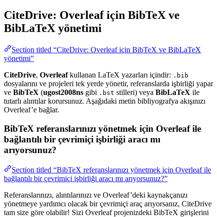
CiteDrive: Overleaf için BibTeX ve
BibLaTeX yönetimi
Section titled “CiteDrive: Overleaf için BibTeX ve BibLaTeX
yönetimi”
CiteDrive
,
Overleaf
kullanan LaTeX yazarları içindir:
.bib
dosyalarını ve projeleri tek yerde yönetir, referanslarda işbirliği yapar
ve
BibTeX
(
ugost2008ns
gibi
stilleri) veya
BibLaTeX
ile
.bst
tutarlı alıntılar korursunuz. Aşağıdaki metin bibliyografya akışınızı
Overleaf’e bağlar.
BibTeX referanslarınızı yönetmek için Overleaf ile
bağlantılı bir çevrimiçi işbirliği aracı mı
arıyorsunuz?
Section titled “BibTeX referanslarınızı yönetmek için Overleaf ile
bağlantılı bir çevrimiçi işbirliği aracı mı arıyorsunuz?”
Referanslarınızı, alıntılarınızı ve Overleaf’deki kaynakçanızı
yönetmeye yardımcı olacak bir çevrimiçi araç arıyorsanız, CiteDrive
tam size göre olabilir! Sizi Overleaf projenizdeki BibTeX girişlerini