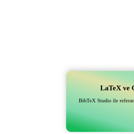
LaTeX ve Ov
BibTeX Studio ile referan