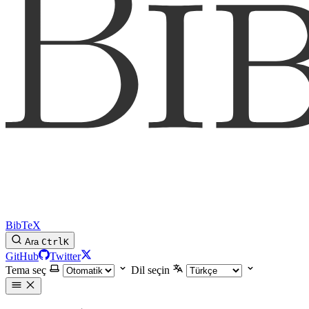
BibTeX
Ara
Ctrl
K
GitHub
Twitter
Tema seç
Dil seçin