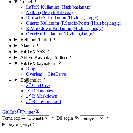
Temel
LaTeX Kullanımı (Hızlı başlangıç)
Natbib (Detaylı Kılavuz)
BibLaTeX Kullanımı (Hızlı başlangıç)
Quarto Kullanımı (RStudio/Posit) (Hızlı başlangıç)
R Markdown Kullanımı (Hızlı başlangıç)
Overleaf Kullanımı (Hızlı başlangıç)
Referans Türleri
Alanlar
BibTeX SSS
Atıf ve Kaynakça Stilleri
BibTeX kaynakları
Blog
Overleaf + CiteDrive
Bağlantılar
🔗 CiteDrive
🔗 Datanautes
🔗 R Markdown
🔗 BehaviorCloud
GitHub
Twitter
Tema seç
Dil seçin
Sayfa içeriği