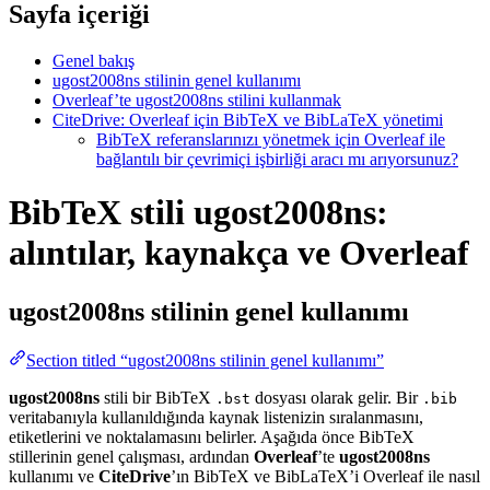
Sayfa içeriği
Genel bakış
ugost2008ns stilinin genel kullanımı
Overleaf’te ugost2008ns stilini kullanmak
CiteDrive: Overleaf için BibTeX ve BibLaTeX yönetimi
BibTeX referanslarınızı yönetmek için Overleaf ile
bağlantılı bir çevrimiçi işbirliği aracı mı arıyorsunuz?
BibTeX stili ugost2008ns:
alıntılar, kaynakça ve Overleaf
ugost2008ns
stilinin genel kullanımı
Section titled “ugost2008ns stilinin genel kullanımı”
ugost2008ns
stili bir BibTeX
dosyası olarak gelir. Bir
.bst
.bib
veritabanıyla kullanıldığında kaynak listenizin sıralanmasını,
etiketlerini ve noktalamasını belirler. Aşağıda önce BibTeX
stillerinin genel çalışması, ardından
Overleaf
’te
ugost2008ns
kullanımı ve
CiteDrive
’ın BibTeX ve BibLaTeX’i Overleaf ile nasıl