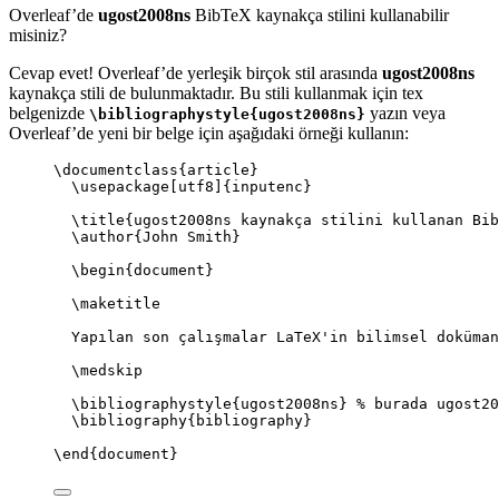
Overleaf’de
ugost2008ns
BibTeX kaynakça stilini kullanabilir
misiniz?
Cevap evet! Overleaf’de yerleşik birçok stil arasında
ugost2008ns
kaynakça stili de bulunmaktadır. Bu stili kullanmak için tex
belgenizde
yazın veya
\bibliographystyle{ugost2008ns}
Overleaf’de yeni bir belge için aşağıdaki örneği kullanın:
\documentclass
{
article
}
\usepackage
[
utf8
]{
inputenc
}
\title
{ugost2008ns kaynakça stilini kullanan Bib
\author
{John Smith}
\begin
{
document
}
\maketitle
Yapılan son çalışmalar LaTeX'in bilimsel doküman
\medskip
\bibliographystyle
{ugost2008ns} 
% burada ugost20
\bibliography
{bibliography}
\end
{
document
}