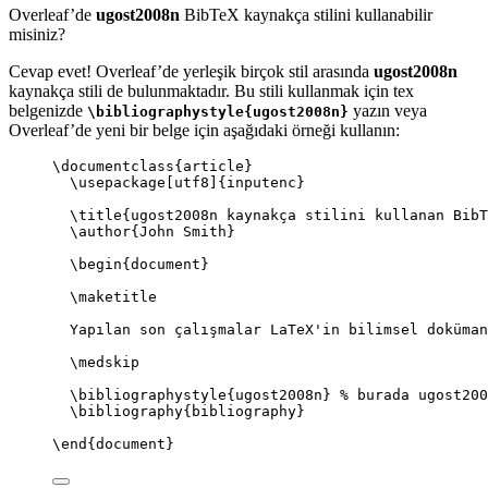
Overleaf’de
ugost2008n
BibTeX kaynakça stilini kullanabilir
misiniz?
Cevap evet! Overleaf’de yerleşik birçok stil arasında
ugost2008n
kaynakça stili de bulunmaktadır. Bu stili kullanmak için tex
belgenizde
yazın veya
\bibliographystyle{ugost2008n}
Overleaf’de yeni bir belge için aşağıdaki örneği kullanın:
\documentclass
{
article
}
\usepackage
[
utf8
]{
inputenc
}
\title
{ugost2008n kaynakça stilini kullanan BibT
\author
{John Smith}
\begin
{
document
}
\maketitle
Yapılan son çalışmalar LaTeX'in bilimsel doküman
\medskip
\bibliographystyle
{ugost2008n} 
% burada ugost200
\bibliography
{bibliography}
\end
{
document
}