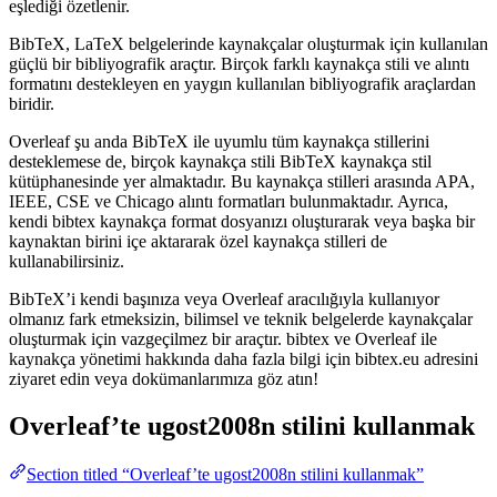
eşlediği özetlenir.
BibTeX, LaTeX belgelerinde kaynakçalar oluşturmak için kullanılan
güçlü bir bibliyografik araçtır. Birçok farklı kaynakça stili ve alıntı
formatını destekleyen en yaygın kullanılan bibliyografik araçlardan
biridir.
Overleaf şu anda BibTeX ile uyumlu tüm kaynakça stillerini
desteklemese de, birçok kaynakça stili BibTeX kaynakça stil
kütüphanesinde yer almaktadır. Bu kaynakça stilleri arasında APA,
IEEE, CSE ve Chicago alıntı formatları bulunmaktadır. Ayrıca,
kendi bibtex kaynakça format dosyanızı oluşturarak veya başka bir
kaynaktan birini içe aktararak özel kaynakça stilleri de
kullanabilirsiniz.
BibTeX’i kendi başınıza veya Overleaf aracılığıyla kullanıyor
olmanız fark etmeksizin, bilimsel ve teknik belgelerde kaynakçalar
oluşturmak için vazgeçilmez bir araçtır. bibtex ve Overleaf ile
kaynakça yönetimi hakkında daha fazla bilgi için bibtex.eu adresini
ziyaret edin veya dokümanlarımıza göz atın!
Overleaf’te
ugost2008n
stilini kullanmak
Section titled “Overleaf’te ugost2008n stilini kullanmak”