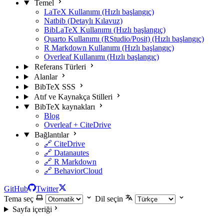
Temel
LaTeX Kullanımı (Hızlı başlangıç)
Natbib (Detaylı Kılavuz)
BibLaTeX Kullanımı (Hızlı başlangıç)
Quarto Kullanımı (RStudio/Posit) (Hızlı başlangıç)
R Markdown Kullanımı (Hızlı başlangıç)
Overleaf Kullanımı (Hızlı başlangıç)
Referans Türleri
Alanlar
BibTeX SSS
Atıf ve Kaynakça Stilleri
BibTeX kaynakları
Blog
Overleaf + CiteDrive
Bağlantılar
🔗 CiteDrive
🔗 Datanautes
🔗 R Markdown
🔗 BehaviorCloud
GitHub
Twitter
Tema seç
Dil seçin
Sayfa içeriği