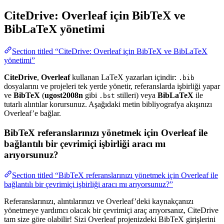
CiteDrive: Overleaf için BibTeX ve
BibLaTeX yönetimi
Section titled “CiteDrive: Overleaf için BibTeX ve BibLaTeX
yönetimi”
CiteDrive
,
Overleaf
kullanan LaTeX yazarları içindir:
.bib
dosyalarını ve projeleri tek yerde yönetir, referanslarda işbirliği yapar
ve
BibTeX
(
ugost2008n
gibi
stilleri) veya
BibLaTeX
ile
.bst
tutarlı alıntılar korursunuz. Aşağıdaki metin bibliyografya akışınızı
Overleaf’e bağlar.
BibTeX referanslarınızı yönetmek için Overleaf ile
bağlantılı bir çevrimiçi işbirliği aracı mı
arıyorsunuz?
Section titled “BibTeX referanslarınızı yönetmek için Overleaf ile
bağlantılı bir çevrimiçi işbirliği aracı mı arıyorsunuz?”
Referanslarınızı, alıntılarınızı ve Overleaf’deki kaynakçanızı
yönetmeye yardımcı olacak bir çevrimiçi araç arıyorsanız, CiteDrive
tam size göre olabilir! Sizi Overleaf projenizdeki BibTeX girişlerini