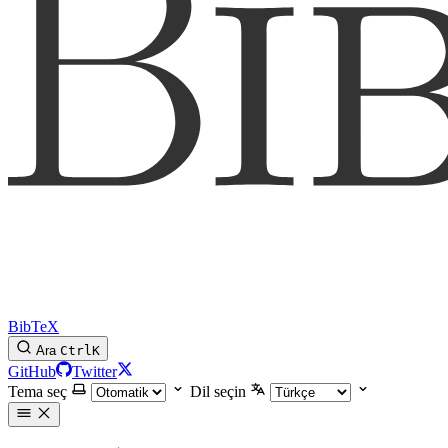
BibTeX
Ara
Ctrl
K
GitHub
Twitter
Tema seç
Dil seçin