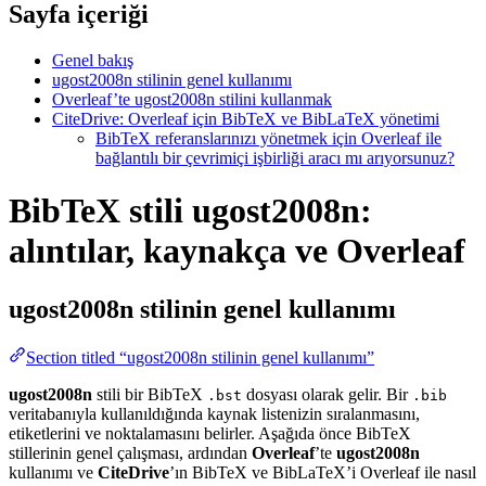
Sayfa içeriği
Genel bakış
ugost2008n stilinin genel kullanımı
Overleaf’te ugost2008n stilini kullanmak
CiteDrive: Overleaf için BibTeX ve BibLaTeX yönetimi
BibTeX referanslarınızı yönetmek için Overleaf ile
bağlantılı bir çevrimiçi işbirliği aracı mı arıyorsunuz?
BibTeX stili ugost2008n:
alıntılar, kaynakça ve Overleaf
ugost2008n
stilinin genel kullanımı
Section titled “ugost2008n stilinin genel kullanımı”
ugost2008n
stili bir BibTeX
dosyası olarak gelir. Bir
.bst
.bib
veritabanıyla kullanıldığında kaynak listenizin sıralanmasını,
etiketlerini ve noktalamasını belirler. Aşağıda önce BibTeX
stillerinin genel çalışması, ardından
Overleaf
’te
ugost2008n
kullanımı ve
CiteDrive
’ın BibTeX ve BibLaTeX’i Overleaf ile nasıl