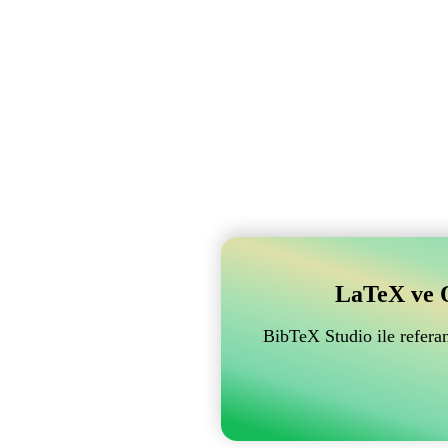
LaTeX ve Ov
BibTeX Studio ile referan